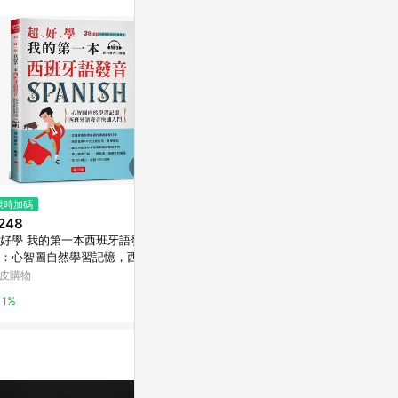
訊整合性平台，商
銷售網頁標示為
進行申訴，恕無法
使用條件請依點數
限時加碼
限時加碼
限時加碼
248
$336
$395
好學 我的第一本西班牙語發
西班牙深度之旅：馬德里、巴塞
【樂辰書店】
：心智圖自然學習記憶，西班
隆納、瓦倫西亞．塞維亞(20'-2
0句日常用語
語發音快速入門（附MP3）
1'最新版)
本對話、片語
皮購物
蝦皮購物
蝦皮購物
用語_晨星出
1%
0%
0%