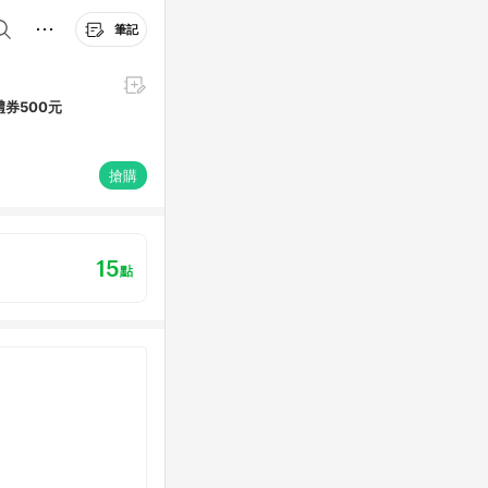
筆記
禮券500元
搶購
15
點