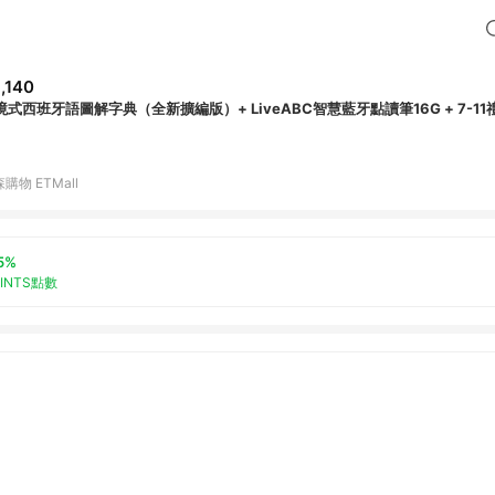
,140
境式西班牙語圖解字典（全新擴編版）+ LiveABC智慧藍牙點讀筆16G + 7-11
購物 ETMall
5%
OINTS點數