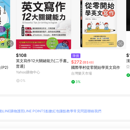
$108
$
降價
英文寫作12大關鍵能力[二手書_
漢
$272
(降$48)
普通]
亞
(P2)
國際學村從零開始學英文寫作
Yahoo購物中心
台灣樂天市場
0%
3%
動
LINE購物護照
LINE POINTS點數紅包
賺點教學
常見問題
聯絡我們