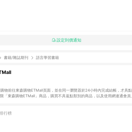
設定到價通知
書籍/雜誌期刊
語言學習書籍
Mall
INE購物前往東森購物ETMall頁面，並在同一瀏覽器於24小時內完成結帳，才具
回饋僅限「東森購物ETMall」商品，購買不具返點類別的商品，以及使用網連通會
皆不在點數回饋範圍內。 3. 如購買以下類別商品，將無法獲得點數回饋：旅
APPLE、愛買、虛擬點數卡、悠遊卡、一卡通、icash愛金卡、環球嚴選、
4. 如取消訂單、退貨、退款或購物中登出東森購物ETMall，將無法獲得點數回饋
排行榜
之最終發票金額計算，實際回饋請依LINE購物通知為主。 6. 訂單如有使用東森購
限於東森幣、樂透金、東森現金券等)，不具點數回饋資格。詳細請依東森購物ET
INE購物設有「單一商品最高回饋點數」機制(特殊活動時開放「回饋無上限」)，