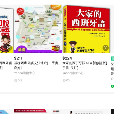
訂單成立時間當下LINE購物所設定的回饋機制為準。 8. LINE購物為購物資
，如顯示之商品規格、顏色、價位、贈品與東森購物ETMall銷售網頁不符，以
，請務必於訂單日期+180天以內至LINE購物客服洽詢；若超過180天(含)以上
部分點數紅包僅限指定商品使用，或不適用於無回饋商品。各點數紅包之適用商品與
$211
$224
西班牙語
基礎西班牙語文法速成[二手書_
大家的西班牙語A1全新修訂版[二
$
]
良好]
手書_良好]
超
Yahoo購物中心
Yahoo購物中心
音
牙
蝦
0%
0%