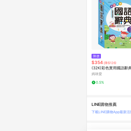
降價
$354
(降$126)
(32K)彩色實用國語辭典
媽咪愛
0.5%
LINE購物推薦
下載LINE購物App
最新活