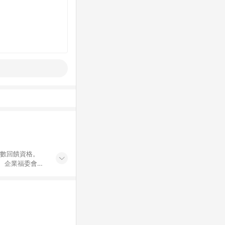
點數回饋資格。
員、企業福委會員
遊/住宿券、餐票
商城、專案商品、
。 5. 點數回
物ETMall站
Mall之結帳頁
以同一訂單中同一