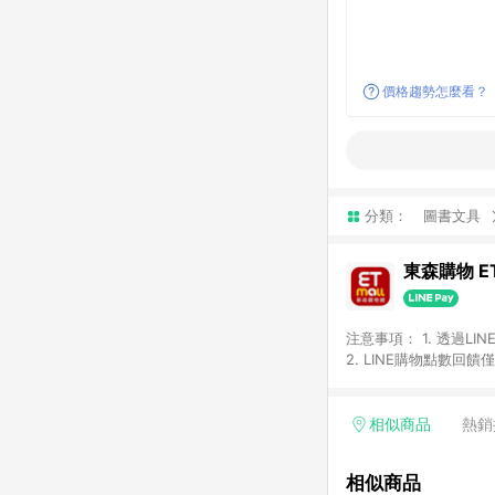
價格趨勢怎麼看？
分類：
圖書文具
東森購物 ET
注意事項： 1. 透過L
2. LINE購物點數
等身份結帳成立之訂單，
券、手錶、精品、珠寶、
「草莓網」全館商品。 
相似商品
熱銷
饋會扣除所有折扣優惠後
內之折扣優惠(包含但不
相似商品
面顯示為準。 7. L