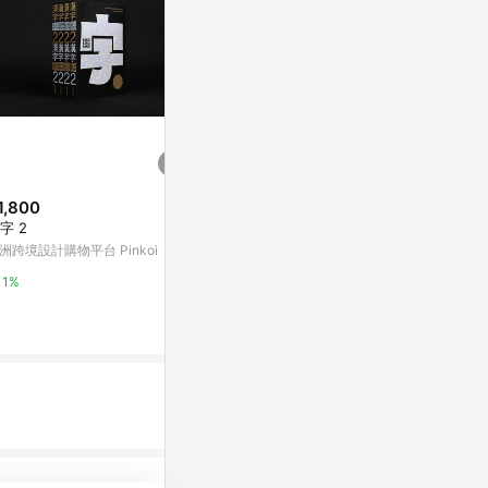
1,800
$332
降價
字 2
天文學家不看
$1,260
(降$600)
什麼用的神秘
洲跨境設計購物平台 Pinkoi
Lingokids兒童英語 - 3個月訂閱
文學家，愛自
Yahoo購物中
方案
1%
媽咪愛
0%
0%