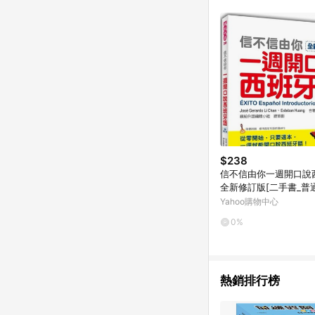
商品不論件數計算，並依
品資料更新會有時間差
準。 9. 若有贈點爭議
贈點回饋。 10. 
紅包頁面規則為準。
$238
信不信由你一週開口說
全新修訂版[二手書_普通
Yahoo購物中心
0%
熱銷排行榜