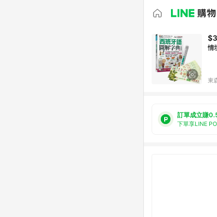
$3
情
東森
訂單成立賺0.
下單享LINE P