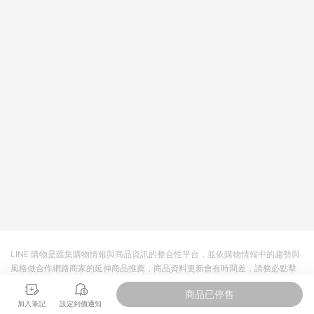
回饋。 5. 點數回饋會扣除所有折扣優惠後之最終發票金額計算，
實際回饋請依LINE購物通知為主。 6. 訂單如有使用東森購物
ETMall站內之折扣優惠(包含但不限於東森幣、樂透金、東森現金
券等)，不具點數回饋資格。詳細請依東森購物ETMall之結帳頁面
顯示為準。 7. LINE購物設有「單一商品最高回饋點數」機制(特
殊活動時開放「回饋無上限」)，以同一訂單中同一商品不論件數
計算，並依訂單成立時間當下LINE購物所設定的回饋機制為準。
8. LINE購物為購物資訊整合性平台，商品資料更新會有時間差，
如顯示之商品規格、顏色、價位、贈品與東森購物ETMall銷售網
頁不符，以銷售網頁標示為準。 9. 若有贈點爭議，請務必於訂單
日期+180天以內至LINE購物客服洽詢；若超過180天(含)以上進
行申訴，恕無法贈點回饋。 10. 部分點數紅包僅限指定商品使
用，或不適用於無回饋商品。各點數紅包之適用商品與使用條件
請依點數紅包頁面規則為準。
LINE 購物是匯集購物情報與商品資訊的整合性平台，並依購物情報中的趨勢與
風格做合作網路商家的延伸商品推薦，商品資料更新會有時間差，請務必點擊
商品至各合作網路商家，確認現售價與購物條件，一切資訊以合作廠商網頁為
商品已停售
準。
加入筆記
設定到價通知