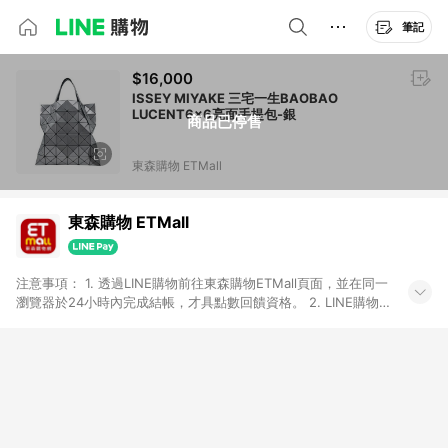
筆記
$16,000
ISSEY MIYAKE 三宅一生BAOBAO
LUCENT6x6亮面手提包-銀
商品已停售
東森購物 ETMall
東森購物 ETMall
注意事項： 1. 透過LINE購物前往東森購物ETMall頁面，並在同一
瀏覽器於24小時內完成結帳，才具點數回饋資格。 2. LINE購物
點數回饋僅限「東森購物ETMall」商品，購買不具返點類別的商
品，以及使用網連通會員、企業福委會員等身份結帳成立之訂
單，皆不在點數回饋範圍內。 3. 如購買以下類別商品，將無法獲
得點數回饋：旅遊/住宿券、餐票券、手錶、精品、珠寶、
APPLE、愛買、虛擬點數卡、悠遊卡、一卡通、icash愛金卡、環
球嚴選、商城、專案商品、「草莓網」全館商品。 4. 如取消訂
單、退貨、退款或購物中登出東森購物ETMall，將無法獲得點數