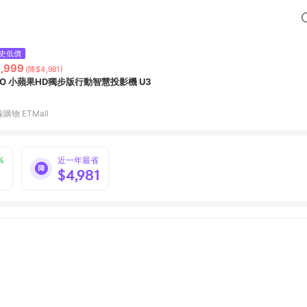
史低價
,999
(降$4,981)
VO 小蘋果HD獨步版行動智慧投影機 U3
購物 ETMall
%
近一年最省
$4,981