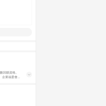
點數回饋資格。
員、企業福委會員
遊/住宿券、餐票
商城、專案商品、
。 5. 點數回
物ETMall站
Mall之結帳頁
以同一訂單中同一