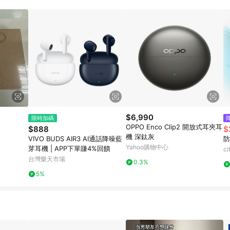
訂單成立時間當下LINE購物所設定的回饋機制為準。 8. LINE購物為購物資
，如顯示之商品規格、顏色、價位、贈品與東森購物ETMall銷售網頁不符，以
，請務必於訂單日期+180天以內至LINE購物客服洽詢；若超過180天(含)以上
部分點數紅包僅限指定商品使用，或不適用於無回饋商品。各點數紅包之適用商品與
$6,990
限時加碼
OPPO Enco Clip2 開放式耳夾耳
$888
$
機 深鈦灰
VIVO BUDS AIR3 AI通話降噪藍
防
Yahoo購物中心
芽耳機 | APP下單賺4%回饋
c
台灣樂天市場
0.3%
5%