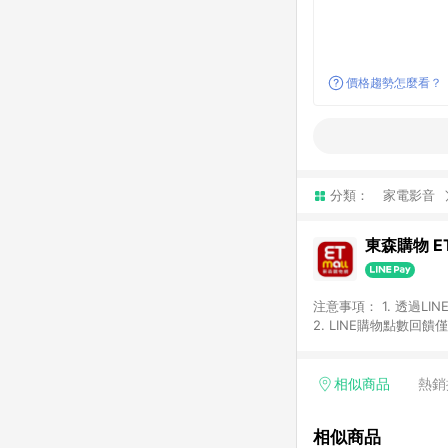
價格趨勢怎麼看？
分類：
家電影音
東森購物 ET
注意事項： 1. 透過L
2. LINE購物點數
等身份結帳成立之訂單，
券、手錶、精品、珠寶、
「草莓網」全館商品。 
相似商品
熱銷
饋會扣除所有折扣優惠後
內之折扣優惠(包含但不
相似商品
面顯示為準。 7. L