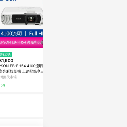
限時加碼
限時加碼
限時加碼
31,900
$17,900
$2,730
SON EB-FH54 4100流明3LC
EPSON 愛普生 CO-FH01 住商
ELPLP27 E
高亮彩投影機 上網登錄享三年
兩用 高亮彩 投影機 原廠三年保
AM.PHILI
固【APP賺6%點數 領券最高
固
年
灣樂天市場
台灣樂天市場
台灣樂天市場
500】
5%
5%
5%