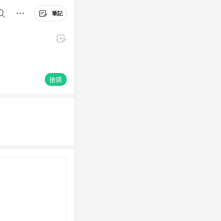
筆記
搶購