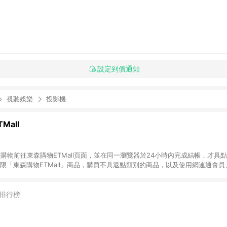
設定到價通知
視聽娛樂
投影機
Mall
INE購物前往東森購物ETMall頁面，並在同一瀏覽器於24小時內完成結帳，才具
回饋僅限「東森購物ETMall」商品，購買不具返點類別的商品，以及使用網連通會
皆不在點數回饋範圍內。 3. 如購買以下類別商品，將無法獲得點數回饋：旅
APPLE、愛買、虛擬點數卡、悠遊卡、一卡通、icash愛金卡、環球嚴選、
4. 如取消訂單、退貨、退款或購物中登出東森購物ETMall，將無法獲得點數回饋
排行榜
之最終發票金額計算，實際回饋請依LINE購物通知為主。 6. 訂單如有使用東森購
限於東森幣、樂透金、東森現金券等)，不具點數回饋資格。詳細請依東森購物ET
INE購物設有「單一商品最高回饋點數」機制(特殊活動時開放「回饋無上限」)，