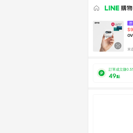
歷
$9
O
東森
訂單成立賺0.5
49
點