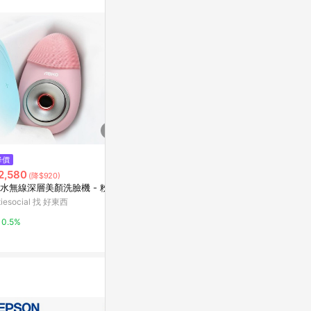
訊整合性平台，商
銷售網頁標示為
進行申訴，恕無法
使用條件請依點數
$513
降價
Galaxy Buds 3/ Buds 3 Pro PO
$9,999
2,580
(雙重
(降$920)
PS保護殼 (黑/ 白/ 綠藍/ 粉紅色)
OVO HD行
水無線深層美顏洗臉機 - 粉紅
亞洲跨境設計購物平台 Pinkoi
四季線上+影
itiesocial 找 好東西
庭】
myfone網路門
1%
0.5%
2%