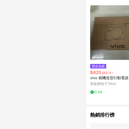
商品不論件數計算，並依
品資料更新會有時間差
準。 9. 若有贈點爭議
贈點回饋。 10. 
紅包頁面規則為準。
歷史低價
$425
(降$74)
vivo 相機造型行動電源
東森購物 ETMall
0.5%
熱銷排行榜