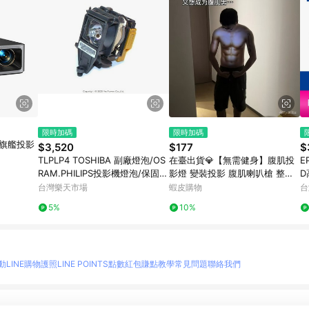
限時加碼
限時加碼
4K旗艦投影
$3,520
$177
$
TLPLP4 TOSHIBA 副廠燈泡/OS
在臺出貨💎【無需健身】腹肌投
EP
RAM.PHILIPS投影機燈泡/保固半
影燈 變裝投影 腹肌喇叭槍 整蠱
D
年
腹肌 語音玩具 可錄音 手持投影
保
台灣樂天市場
蝦皮購物
台
包包掛件 情侶玩具 5I
折
5%
10%
動
LINE購物護照
LINE POINTS點數紅包
賺點教學
常見問題
聯絡我們