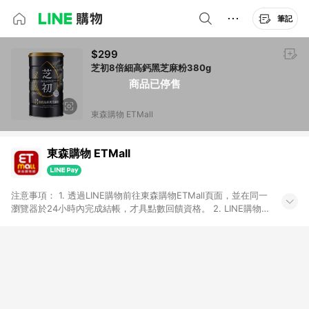
筆記
$299
芝初8倍細高鈣黑芝麻粉380g
商品已停售
東森購物 ETMall
東森購物 ETMall
注意事項： 1. 透過LINE購物前往東森購物ETMall頁面，並在同一
瀏覽器於24小時內完成結帳，才具點數回饋資格。 2. LINE購物
點數回饋僅限「東森購物ETMall」商品，購買不具返點類別的商
品，以及使用網連通會員、企業福委會員等身份結帳成立之訂
單，皆不在點數回饋範圍內。 3. 如購買以下類別商品，將無法獲
得點數回饋：旅遊/住宿券、餐票券、手錶、精品、珠寶、
APPLE、愛買、虛擬點數卡、悠遊卡、一卡通、icash愛金卡、環
球嚴選、商城、專案商品、「草莓網」全館商品。 4. 如取消訂
單、退貨、退款或購物中登出東森購物ETMall，將無法獲得點數