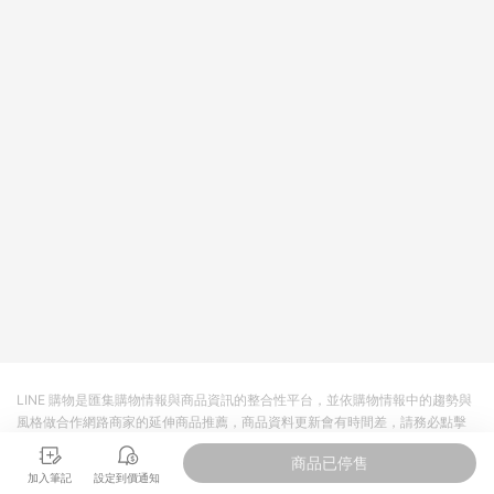
回饋。 5. 點數回饋會扣除所有折扣優惠後之最終發票金額計算，
實際回饋請依LINE購物通知為主。 6. 訂單如有使用東森購物
ETMall站內之折扣優惠(包含但不限於東森幣、樂透金、東森現金
券等)，不具點數回饋資格。詳細請依東森購物ETMall之結帳頁面
顯示為準。 7. LINE購物設有「單一商品最高回饋點數」機制(特
殊活動時開放「回饋無上限」)，以同一訂單中同一商品不論件數
計算，並依訂單成立時間當下LINE購物所設定的回饋機制為準。
8. LINE購物為購物資訊整合性平台，商品資料更新會有時間差，
如顯示之商品規格、顏色、價位、贈品與東森購物ETMall銷售網
頁不符，以銷售網頁標示為準。 9. 若有贈點爭議，請務必於訂單
日期+180天以內至LINE購物客服洽詢；若超過180天(含)以上進
行申訴，恕無法贈點回饋。 10. 部分點數紅包僅限指定商品使
用，或不適用於無回饋商品。各點數紅包之適用商品與使用條件
請依點數紅包頁面規則為準。
LINE 購物是匯集購物情報與商品資訊的整合性平台，並依購物情報中的趨勢與
風格做合作網路商家的延伸商品推薦，商品資料更新會有時間差，請務必點擊
商品至各合作網路商家，確認現售價與購物條件，一切資訊以合作廠商網頁為
商品已停售
準。
加入筆記
設定到價通知