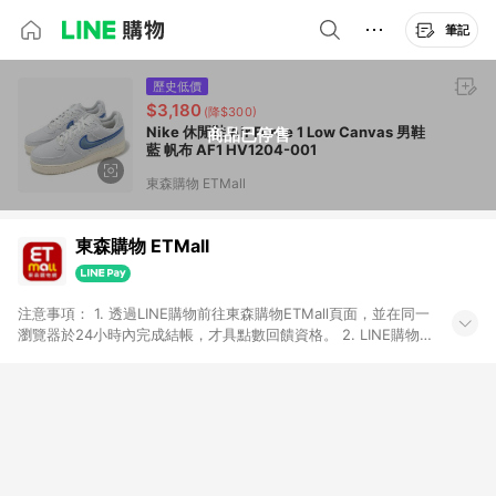
筆記
歷史低價
$3,180
(降$300)
Nike 休閒鞋 Air Force 1 Low Canvas 男鞋
商品已停售
藍 帆布 AF1 HV1204-001
東森購物 ETMall
東森購物 ETMall
注意事項： 1. 透過LINE購物前往東森購物ETMall頁面，並在同一
瀏覽器於24小時內完成結帳，才具點數回饋資格。 2. LINE購物
點數回饋僅限「東森購物ETMall」商品，購買不具返點類別的商
品，以及使用網連通會員、企業福委會員等身份結帳成立之訂
單，皆不在點數回饋範圍內。 3. 如購買以下類別商品，將無法獲
得點數回饋：旅遊/住宿券、餐票券、手錶、精品、珠寶、
APPLE、愛買、虛擬點數卡、悠遊卡、一卡通、icash愛金卡、環
球嚴選、商城、專案商品、「草莓網」全館商品。 4. 如取消訂
單、退貨、退款或購物中登出東森購物ETMall，將無法獲得點數