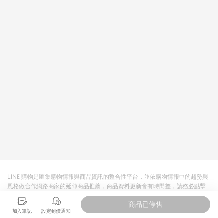
回饋。 5. 點數回饋會扣除所有折扣優惠後之最終發票金額計算，
實際回饋請依LINE購物通知為主。 6. 訂單如有使用東森購物
ETMall站內之折扣優惠(包含但不限於東森幣、樂透金、東森現金
券等)，不具點數回饋資格。詳細請依東森購物ETMall之結帳頁面
顯示為準。 7. LINE購物設有「單一商品最高回饋點數」機制(特
殊活動時開放「回饋無上限」)，以同一訂單中同一商品不論件數
計算，並依訂單成立時間當下LINE購物所設定的回饋機制為準。
8. LINE購物為購物資訊整合性平台，商品資料更新會有時間差，
如顯示之商品規格、顏色、價位、贈品與東森購物ETMall銷售網
頁不符，以銷售網頁標示為準。 9. 若有贈點爭議，請務必於訂單
日期+180天以內至LINE購物客服洽詢；若超過180天(含)以上進
行申訴，恕無法贈點回饋。 10. 部分點數紅包僅限指定商品使
用，或不適用於無回饋商品。各點數紅包之適用商品與使用條件
請依點數紅包頁面規則為準。
LINE 購物是匯集購物情報與商品資訊的整合性平台，並依購物情報中的趨勢與
風格做合作網路商家的延伸商品推薦，商品資料更新會有時間差，請務必點擊
商品至各合作網路商家，確認現售價與購物條件，一切資訊以合作廠商網頁為
商品已停售
準。
加入筆記
設定到價通知