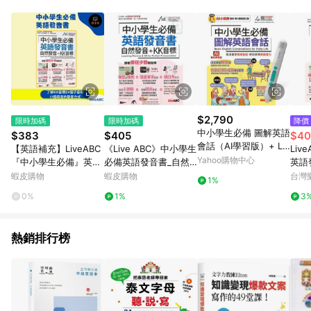
單、退貨、退款或購物中登出東森購物ETMall，將無法獲得點數
回饋。 5. 點數回饋會扣除所有折扣優惠後之最終發票金額計算，
實際回饋請依LINE購物通知為主。 6. 訂單如有使用東森購物
ETMall站內之折扣優惠(包含但不限於東森幣、樂透金、東森現金
券等)，不具點數回饋資格。詳細請依東森購物ETMall之結帳頁面
顯示為準。 7. LINE購物設有「單一商品最高回饋點數」機制(特
殊活動時開放「回饋無上限」)，以同一訂單中同一商品不論件數
計算，並依訂單成立時間當下LINE購物所設定的回饋機制為準。
8. LINE購物為購物資訊整合性平台，商品資料更新會有時間差，
$2,790
限時加碼
限時加碼
降價
如顯示之商品規格、顏色、價位、贈品與東森購物ETMall銷售網
中小學生必備 圖解英語
$383
$405
$40
頁不符，以銷售網頁標示為準。 9. 若有贈點爭議，請務必於訂單
會話（AI學習版）+ Liv
【英語補充】LiveABC
《Live ABC》中小學生
Liv
日期+180天以內至LINE購物客服洽詢；若超過180天(含)以上進
eABC智慧藍牙點讀筆1
Yahoo購物中心
『中小學生必備』英語
必備英語發音書_自然
英語
行申訴，恕無法贈點回饋。 10. 部分點數紅包僅限指定商品使
6G
發音書(自然發音+KK音
發音+KK音標(附QR C
K音
蝦皮購物
蝦皮購物
台灣
用，或不適用於無回饋商品。各點數紅包之適用商品與使用條件
1%
標)_口音反覆演練 MP3
ODE)🥇速配購🥇
請依點數紅包頁面規則為準。
0%
1%
3
音檔●讀書棧幼教國小
國中高中職參考書網路
書城
熱銷排行榜