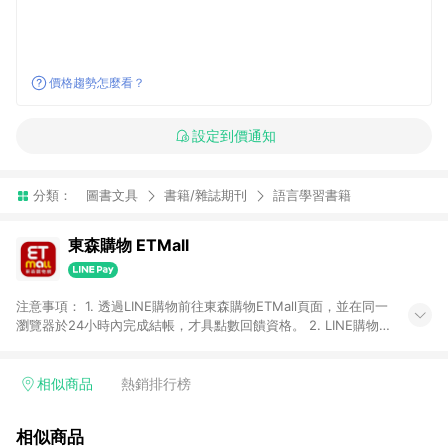
價格趨勢怎麼看？
設定到價通知
分類：
圖書文具
書籍/雜誌期刊
語言學習書籍
東森購物 ETMall
注意事項： 1. 透過LINE購物前往東森購物ETMall頁面，並在同一
瀏覽器於24小時內完成結帳，才具點數回饋資格。 2. LINE購物
點數回饋僅限「東森購物ETMall」商品，購買不具返點類別的商
品，以及使用網連通會員、企業福委會員等身份結帳成立之訂
單，皆不在點數回饋範圍內。 3. 如購買以下類別商品，將無法獲
相似商品
熱銷排行榜
得點數回饋：旅遊/住宿券、餐票券、手錶、精品、珠寶、
APPLE、愛買、虛擬點數卡、悠遊卡、一卡通、icash愛金卡、環
相似商品
球嚴選、商城、專案商品、「草莓網」全館商品。 4. 如取消訂