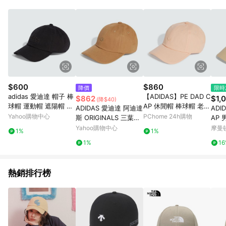
單、退貨、退款或購物中登出東森購物ETMall，將無法獲得點數
回饋。 5. 點數回饋會扣除所有折扣優惠後之最終發票金額計算，
實際回饋請依LINE購物通知為主。 6. 訂單如有使用東森購物
ETMall站內之折扣優惠(包含但不限於東森幣、樂透金、東森現金
券等)，不具點數回饋資格。詳細請依東森購物ETMall之結帳頁面
顯示為準。 7. LINE購物設有「單一商品最高回饋點數」機制(特
殊活動時開放「回饋無上限」)，以同一訂單中同一商品不論件數
計算，並依訂單成立時間當下LINE購物所設定的回饋機制為準。
8. LINE購物為購物資訊整合性平台，商品資料更新會有時間差，
$600
$860
降價
限時
如顯示之商品規格、顏色、價位、贈品與東森購物ETMall銷售網
adidas 愛迪達 帽子 棒
【ADIDAS】PE DAD C
$862
$1,
(降$40)
頁不符，以銷售網頁標示為準。 9. 若有贈點爭議，請務必於訂單
球帽 運動帽 遮陽帽 SP
AP 休閒帽 棒球帽 老帽
ADIDAS 愛迪達 阿迪達
ADID
日期+180天以內至LINE購物客服洽詢；若超過180天(含)以上進
W DAD CAP 黑 IT4641
中 粉色-JN7137
Yahoo購物中心
PChome 24h購物
斯 ORIGINALS 三葉草
AP 
行申訴，恕無法贈點回饋。 10. 部分點數紅包僅限指定商品使
(3653)
棒球帽 男 女 休閒帽-
6
Yahoo購物中心
摩曼
用，或不適用於無回饋商品。各點數紅包之適用商品與使用條件
1%
1%
咖啡色系-PE DAD CAP
請依點數紅包頁面規則為準。
1%
1
-JN7135
熱銷排行榜