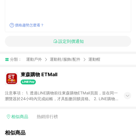
價格趨勢怎麼看？
設定到價通知
分類：
運動戶外
運動鞋/服飾/配件
運動帽
東森購物 ETMall
注意事項： 1. 透過LINE購物前往東森購物ETMall頁面，並在同一
瀏覽器於24小時內完成結帳，才具點數回饋資格。 2. LINE購物
點數回饋僅限「東森購物ETMall」商品，購買不具返點類別的商
品，以及使用網連通會員、企業福委會員等身份結帳成立之訂
單，皆不在點數回饋範圍內。 3. 如購買以下類別商品，將無法獲
相似商品
熱銷排行榜
得點數回饋：旅遊/住宿券、餐票券、手錶、精品、珠寶、
APPLE、愛買、虛擬點數卡、悠遊卡、一卡通、icash愛金卡、環
相似商品
球嚴選、商城、專案商品、「草莓網」全館商品。 4. 如取消訂