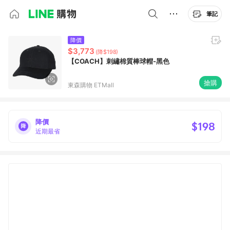
筆記
降價
$3,773
(降$198)
【COACH】刺繡棉質棒球帽-黑色
搶購
東森購物 ETMall
降價
$198
近期最省