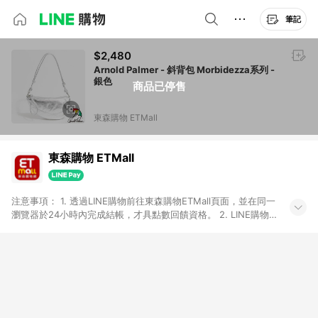
筆記
$2,480
Arnold Palmer - 斜背包 Morbidezza系列 -
銀色
商品已停售
東森購物 ETMall
東森購物 ETMall
注意事項： 1. 透過LINE購物前往東森購物ETMall頁面，並在同一
瀏覽器於24小時內完成結帳，才具點數回饋資格。 2. LINE購物
點數回饋僅限「東森購物ETMall」商品，購買不具返點類別的商
品，以及使用網連通會員、企業福委會員等身份結帳成立之訂
單，皆不在點數回饋範圍內。 3. 如購買以下類別商品，將無法獲
得點數回饋：旅遊/住宿券、餐票券、手錶、精品、珠寶、
APPLE、愛買、虛擬點數卡、悠遊卡、一卡通、icash愛金卡、環
球嚴選、商城、專案商品、「草莓網」全館商品。 4. 如取消訂
單、退貨、退款或購物中登出東森購物ETMall，將無法獲得點數