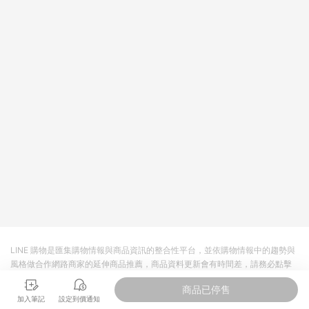
回饋。 5. 點數回饋會扣除所有折扣優惠後之最終發票金額計算，
實際回饋請依LINE購物通知為主。 6. 訂單如有使用東森購物
ETMall站內之折扣優惠(包含但不限於東森幣、樂透金、東森現金
券等)，不具點數回饋資格。詳細請依東森購物ETMall之結帳頁面
顯示為準。 7. LINE購物設有「單一商品最高回饋點數」機制(特
殊活動時開放「回饋無上限」)，以同一訂單中同一商品不論件數
計算，並依訂單成立時間當下LINE購物所設定的回饋機制為準。
8. LINE購物為購物資訊整合性平台，商品資料更新會有時間差，
如顯示之商品規格、顏色、價位、贈品與東森購物ETMall銷售網
頁不符，以銷售網頁標示為準。 9. 若有贈點爭議，請務必於訂單
日期+180天以內至LINE購物客服洽詢；若超過180天(含)以上進
行申訴，恕無法贈點回饋。 10. 部分點數紅包僅限指定商品使
用，或不適用於無回饋商品。各點數紅包之適用商品與使用條件
請依點數紅包頁面規則為準。
LINE 購物是匯集購物情報與商品資訊的整合性平台，並依購物情報中的趨勢與
風格做合作網路商家的延伸商品推薦，商品資料更新會有時間差，請務必點擊
商品至各合作網路商家，確認現售價與購物條件，一切資訊以合作廠商網頁為
商品已停售
準。
加入筆記
設定到價通知