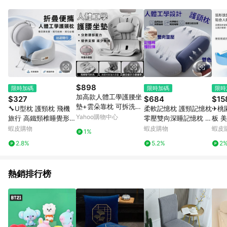
單、退貨、退款或購物中登出東森購物ETMall，將無法獲得點數
回饋。 5. 點數回饋會扣除所有折扣優惠後之最終發票金額計算，
實際回饋請依LINE購物通知為主。 6. 訂單如有使用東森購物
ETMall站內之折扣優惠(包含但不限於東森幣、樂透金、東森現金
券等)，不具點數回饋資格。詳細請依東森購物ETMall之結帳頁面
顯示為準。 7. LINE購物設有「單一商品最高回饋點數」機制(特
殊活動時開放「回饋無上限」)，以同一訂單中同一商品不論件數
計算，並依訂單成立時間當下LINE購物所設定的回饋機制為準。
8. LINE購物為購物資訊整合性平台，商品資料更新會有時間差，
$898
限時加碼
限時加碼
限時
如顯示之商品規格、顏色、價位、贈品與東森購物ETMall銷售網
加高款人體工學護腰坐
$327
$684
$15
頁不符，以銷售網頁標示為準。 9. 若有贈點爭議，請務必於訂單
墊+雲朵靠枕 可拆洗坐
🔧U型枕 護頸枕 飛機
柔軟記憶枕 護頸記憶枕
✈桃
日期+180天以內至LINE購物客服洽詢；若超過180天(含)以上進
墊 護腰靠墊 人體工學
Yahoo購物中心
旅行 高鐵頸椎睡覺形枕
零壓雙向深睡記憶枕 慢
板 
行申訴，恕無法贈點回饋。 10. 部分點數紅包僅限指定商品使
骨盆枕 美臀坐墊 護腰
脖子便攜記憶棉靠枕 出
迴彈護頸記憶棉 慢回彈
小腿
蝦皮購物
蝦皮購物
蝦皮
用，或不適用於無回饋商品。各點數紅包之適用商品與使用條件
1%
椅墊 駝背
差枕 午睡枕 差旅枕 便
枕芯 枕芯分區 人體工
筋板
請依點數紅包頁面規則為準。
2.8%
5.2%
2
攜護頸枕
學枕
滾輪
拉筋
熱銷排行榜