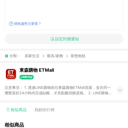
價格趨勢怎麼看？
設定到價通知
分類：
居家生活
寢具/家飾
靠墊抱枕
東森購物 ETMall
注意事項： 1. 透過LINE購物前往東森購物ETMall頁面，並在同一
瀏覽器於24小時內完成結帳，才具點數回饋資格。 2. LINE購物
點數回饋僅限「東森購物ETMall」商品，購買不具返點類別的商
品，以及使用網連通會員、企業福委會員等身份結帳成立之訂
單，皆不在點數回饋範圍內。 3. 如購買以下類別商品，將無法獲
相似商品
熱銷排行榜
得點數回饋：旅遊/住宿券、餐票券、手錶、精品、珠寶、
APPLE、愛買、虛擬點數卡、悠遊卡、一卡通、icash愛金卡、環
相似商品
球嚴選、商城、專案商品、「草莓網」全館商品。 4. 如取消訂