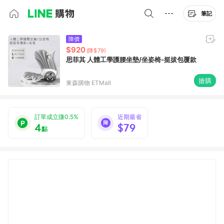
筆記
降價
$920
(降$79)
思菲其 人體工學護腰坐墊/坐姿椅-挺拔包覆款
搶購
東森購物 ETMall
訂單成立賺0.5%
近期最省
4
$79
點