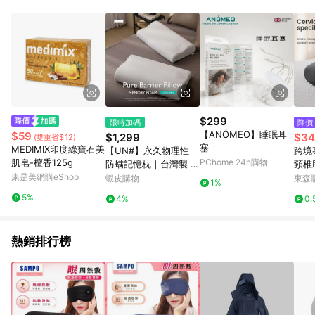
單、退貨、退款或購物中登出東森購物ETMall，將無法獲得點數
回饋。 5. 點數回饋會扣除所有折扣優惠後之最終發票金額計算，
實際回饋請依LINE購物通知為主。 6. 訂單如有使用東森購物
ETMall站內之折扣優惠(包含但不限於東森幣、樂透金、東森現金
券等)，不具點數回饋資格。詳細請依東森購物ETMall之結帳頁面
顯示為準。 7. LINE購物設有「單一商品最高回饋點數」機制(特
殊活動時開放「回饋無上限」)，以同一訂單中同一商品不論件數
計算，並依訂單成立時間當下LINE購物所設定的回饋機制為準。
8. LINE購物為購物資訊整合性平台，商品資料更新會有時間差，
$299
限時加碼
降價
如顯示之商品規格、顏色、價位、贈品與東森購物ETMall銷售網
【ANÓMEO】睡眠耳
$59
$1,299
$34
(雙重省$12)
頁不符，以銷售網頁標示為準。 9. 若有贈點爭議，請務必於訂單
塞
MEDIMIX印度綠寶石美
【UN#】永久物理性
跨境
日期+180天以內至LINE購物客服洽詢；若超過180天(含)以上進
肌皂-檀香125g
PChome 24h購物
防螨記憶枕｜台灣製 人
頸椎
行申訴，恕無法贈點回饋。 10. 部分點數紅包僅限指定商品使
康是美網購eShop
體工學曲線型—MIT 75
熱頸
蝦皮購物
東森購
用，或不適用於無回饋商品。各點數紅包之適用商品與使用條件
1%
D 高服貼 低反發 TTRI
請依點數紅包頁面規則為準。
5%
4%
0.
/ 防螨防塵抗過敏
熱銷排行榜