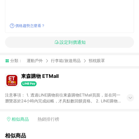
價格趨勢怎麼看？
設定到價通知
分類：
運動戶外
行李箱/旅遊用品
頸枕眼罩
東森購物 ETMall
注意事項： 1. 透過LINE購物前往東森購物ETMall頁面，並在同一
瀏覽器於24小時內完成結帳，才具點數回饋資格。 2. LINE購物
點數回饋僅限「東森購物ETMall」商品，購買不具返點類別的商
品，以及使用網連通會員、企業福委會員等身份結帳成立之訂
單，皆不在點數回饋範圍內。 3. 如購買以下類別商品，將無法獲
相似商品
熱銷排行榜
得點數回饋：旅遊/住宿券、餐票券、手錶、精品、珠寶、
APPLE、愛買、虛擬點數卡、悠遊卡、一卡通、icash愛金卡、環
相似商品
球嚴選、商城、專案商品、「草莓網」全館商品。 4. 如取消訂