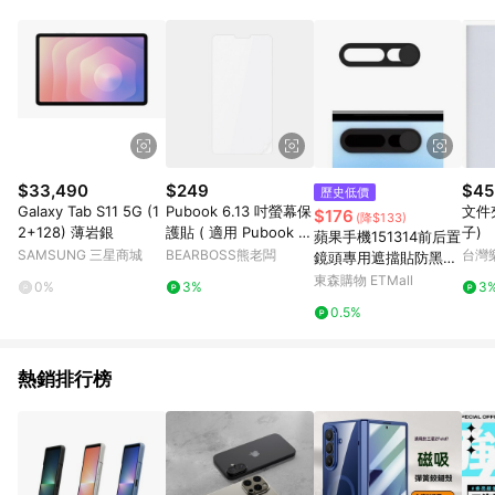
單、退貨、退款或購物中登出東森購物ETMall，將無法獲得點數
回饋。 5. 點數回饋會扣除所有折扣優惠後之最終發票金額計算，
實際回饋請依LINE購物通知為主。 6. 訂單如有使用東森購物
ETMall站內之折扣優惠(包含但不限於東森幣、樂透金、東森現金
券等)，不具點數回饋資格。詳細請依東森購物ETMall之結帳頁面
顯示為準。 7. LINE購物設有「單一商品最高回饋點數」機制(特
殊活動時開放「回饋無上限」)，以同一訂單中同一商品不論件數
計算，並依訂單成立時間當下LINE購物所設定的回饋機制為準。
8. LINE購物為購物資訊整合性平台，商品資料更新會有時間差，
$33,490
$249
$45
歷史低價
如顯示之商品規格、顏色、價位、贈品與東森購物ETMall銷售網
Galaxy Tab S11 5G (1
Pubook 6.13 吋螢幕保
文件
$176
(降$133)
頁不符，以銷售網頁標示為準。 9. 若有贈點爭議，請務必於訂單
2+128) 薄岩銀
護貼 ( 適用 Pubook M
子)
蘋果手機151314前后置
日期+180天以內至LINE購物客服洽詢；若超過180天(含)以上進
obile )
SAMSUNG 三星商城
BEARBOSS熊老闆
台灣
鏡頭專用遮擋貼防黑客
行申訴，恕無法贈點回饋。 10. 部分點數紅包僅限指定商品使
偷窺保護隱私鏡頭滑蓋
東森購物 ETMall
用，或不適用於無回饋商品。各點數紅包之適用商品與使用條件
0%
3%
3
請依點數紅包頁面規則為準。
0.5%
熱銷排行榜