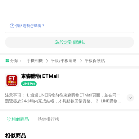
價格趨勢怎麼看？
設定到價通知
分類：
手機相機
平板/平板週邊
平板保護貼
東森購物 ETMall
注意事項： 1. 透過LINE購物前往東森購物ETMall頁面，並在同一
瀏覽器於24小時內完成結帳，才具點數回饋資格。 2. LINE購物
點數回饋僅限「東森購物ETMall」商品，購買不具返點類別的商
品，以及使用網連通會員、企業福委會員等身份結帳成立之訂
單，皆不在點數回饋範圍內。 3. 如購買以下類別商品，將無法獲
相似商品
熱銷排行榜
得點數回饋：旅遊/住宿券、餐票券、手錶、精品、珠寶、
APPLE、愛買、虛擬點數卡、悠遊卡、一卡通、icash愛金卡、環
相似商品
球嚴選、商城、專案商品、「草莓網」全館商品。 4. 如取消訂