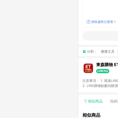
價格趨勢怎麼看？
分類：
圖書文具
東森購物 ET
注意事項： 1. 透過L
2. LINE購物點數
等身份結帳成立之訂單，
券、手錶、精品、珠寶、
「草莓網」全館商品。 
相似商品
熱銷
饋會扣除所有折扣優惠後
內之折扣優惠(包含但不
相似商品
面顯示為準。 7. L