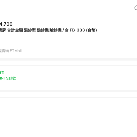
4,700
牌 合計金額 混鈔型 點鈔機 驗鈔機 / 台 FB-333 (台幣)
購物 ETMall
5%
OINTS點數