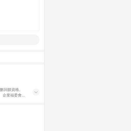
點數回饋資格。
員、企業福委會員
遊/住宿券、餐票
商城、專案商品、
。 5. 點數回
物ETMall站
Mall之結帳頁
以同一訂單中同一