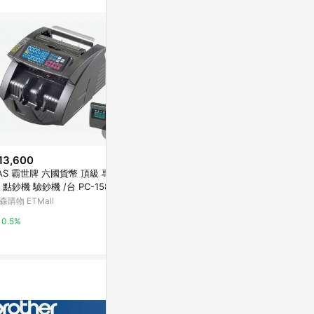
訊整合性平台，商
銷售網頁標示為
進行申訴，恕無法
使用條件請依點數
13,600
$13,200
限時加碼
 霸世牌 六國貨幣 頂級 專業
Bojing 六國貨幣 頂級專業型點驗
$9,800
型 點鈔機 驗鈔機 /台 PC-158S
鈔機 /台 BJ-680
ANICE 台幣
森購物 ETMall
Yahoo購物中心
鈔機 驗鈔機 /台
萬家福線上購
0.5%
0%
3%