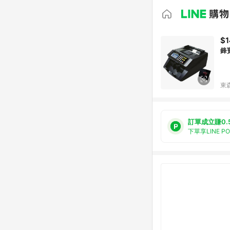
$1
鋒寶
東森
訂單成立賺0.
下單享LINE P