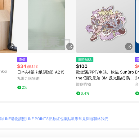
降價
限時加碼
$34
$100
$
(降$11)
koi
日本A4鋁卡紙(霧銀) A215
歐兜邁/PPF/車貼、軟磁 SunBro
B
ther孫氏兄弟 3M 反光貼紙 防水
2
九乘九購物網
貼紙 車貼貼紙 軟性磁貼
蝦皮購物
台
2%
6.4%
動
LINE購物護照
LINE POINTS點數紅包
賺點教學
常見問題
聯絡我們