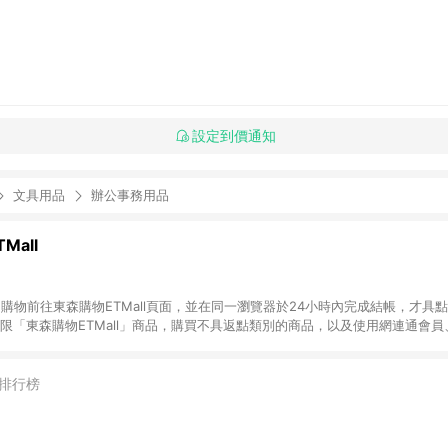
設定到價通知
文具用品
辦公事務用品
Mall
INE購物前往東森購物ETMall頁面，並在同一瀏覽器於24小時內完成結帳，才具
回饋僅限「東森購物ETMall」商品，購買不具返點類別的商品，以及使用網連通會
皆不在點數回饋範圍內。 3. 如購買以下類別商品，將無法獲得點數回饋：旅
APPLE、愛買、虛擬點數卡、悠遊卡、一卡通、icash愛金卡、環球嚴選、
4. 如取消訂單、退貨、退款或購物中登出東森購物ETMall，將無法獲得點數回饋
排行榜
之最終發票金額計算，實際回饋請依LINE購物通知為主。 6. 訂單如有使用東森購
限於東森幣、樂透金、東森現金券等)，不具點數回饋資格。詳細請依東森購物ET
INE購物設有「單一商品最高回饋點數」機制(特殊活動時開放「回饋無上限」)，