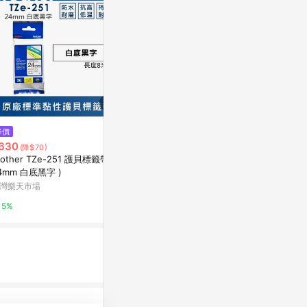
降價
降價
限時加碼
630
$1,980
$105
(降$70)
(降$200)
rother TZe-251 護貝標籤帶 (
攜帶式標籤印表機-條條機
《Kartell》量筒
4mm 白底黑字 )
Class B
citiesocial 找 好東西
灣樂天市場
台灣樂天市場
0.5%
5%
5%