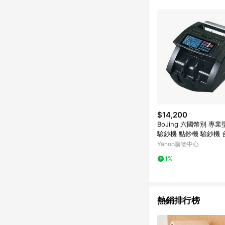
商品不論件數計算，並依
品資料更新會有時間差
準。 9. 若有贈點爭議
贈點回饋。 10. 
紅包頁面規則為準。
$14,200
BoJing 六國幣別 專
驗鈔機 點鈔機 驗鈔機 
幣 歐元 /台 BJ-680
Yahoo購物中心
1%
熱銷排行榜