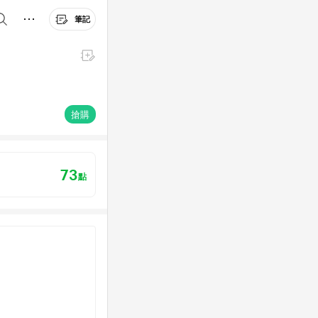
筆記
搶購
73
點