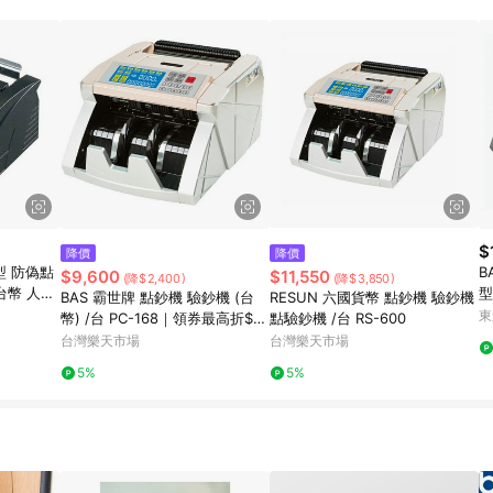
訂單成立時間當下LINE購物所設定的回饋機制為準。 8. LINE購物為購物資
，如顯示之商品規格、顏色、價位、贈品與東森購物ETMall銷售網頁不符，以
，請務必於訂單日期+180天以內至LINE購物客服洽詢；若超過180天(含)以上
部分點數紅包僅限指定商品使用，或不適用於無回饋商品。各點數紅包之適用商品與
$
降價
降價
業型 防偽點
BAS
$9,600
$11,550
(降$2,400)
(降$3,850)
台幣 人民
BAS 霸世牌 點鈔機 驗鈔機 (台
RESUN 六國貨幣 點鈔機 驗鈔機
東
幣) /台 PC-168｜領券最高折$2
點驗鈔機 /台 RS-600
20
台灣樂天市場
台灣樂天市場
5%
5%