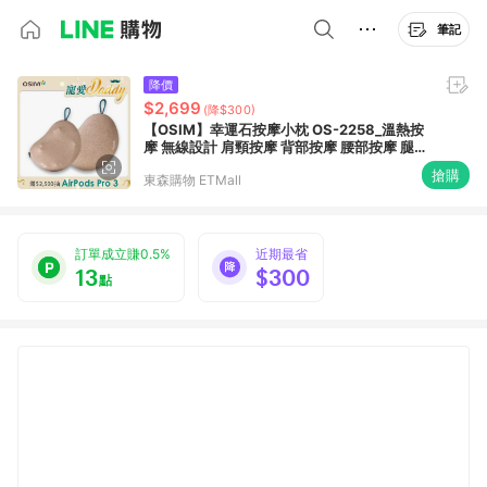
筆記
降價
$2,699
(降$300)
【OSIM】幸運石按摩小枕 OS-2258_溫熱按
摩 無線設計 肩頸按摩 背部按摩 腰部按摩 腿部
按摩 按摩枕 電動按摩枕
搶購
東森購物 ETMall
訂單成立賺0.5%
近期最省
13
$300
點