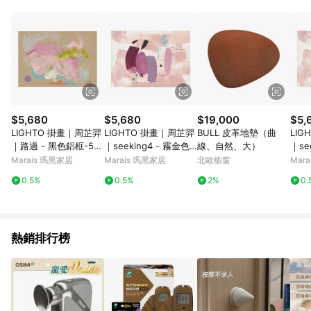
單、退貨、退款或購物中登出東森購物ETMall，將無法獲得點數
回饋。 5. 點數回饋會扣除所有折扣優惠後之最終發票金額計算，
實際回饋請依LINE購物通知為主。 6. 訂單如有使用東森購物
ETMall站內之折扣優惠(包含但不限於東森幣、樂透金、東森現金
券等)，不具點數回饋資格。詳細請依東森購物ETMall之結帳頁面
顯示為準。 7. LINE購物設有「單一商品最高回饋點數」機制(特
殊活動時開放「回饋無上限」)，以同一訂單中同一商品不論件數
計算，並依訂單成立時間當下LINE購物所設定的回饋機制為準。
8. LINE購物為購物資訊整合性平台，商品資料更新會有時間差，
$5,680
$5,680
$19,000
$5,
如顯示之商品規格、顏色、價位、贈品與東森購物ETMall銷售網
LIGHTO 掛畫｜周芷羿
LIGHTO 掛畫｜周芷羿
BULL 皮革地墊（曲
LIG
頁不符，以銷售網頁標示為準。 9. 若有贈點爭議，請務必於訂單
｜路過 - 黑色鋁框-50
｜seeking4 - 霧金色
線、自然、大）
｜se
日期+180天以內至LINE購物客服洽詢；若超過180天(含)以上進
x 70 cm
鋁框-50 x 70 cm
框-50
Marais 瑪黑家居
Marais 瑪黑家居
北歐櫥窗
Mar
行申訴，恕無法贈點回饋。 10. 部分點數紅包僅限指定商品使
用，或不適用於無回饋商品。各點數紅包之適用商品與使用條件
0.5%
0.5%
2%
0.
請依點數紅包頁面規則為準。
熱銷排行榜