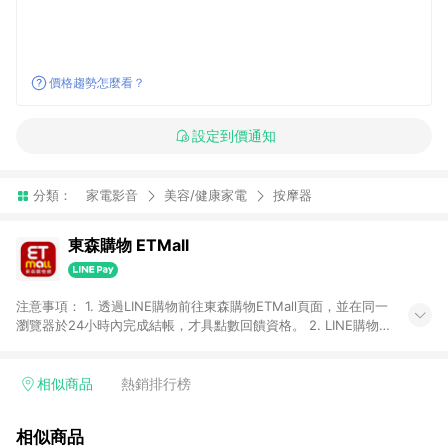
價格趨勢怎麼看？
設定到價通知
分類：
家電影音
美容/健康家電
按摩器
東森購物 ETMall
注意事項： 1. 透過LINE購物前往東森購物ETMall頁面，並在同一
瀏覽器於24小時內完成結帳，才具點數回饋資格。 2. LINE購物
點數回饋僅限「東森購物ETMall」商品，購買不具返點類別的商
品，以及使用網連通會員、企業福委會員等身份結帳成立之訂
單，皆不在點數回饋範圍內。 3. 如購買以下類別商品，將無法獲
相似商品
熱銷排行榜
得點數回饋：旅遊/住宿券、餐票券、手錶、精品、珠寶、
APPLE、愛買、虛擬點數卡、悠遊卡、一卡通、icash愛金卡、環
相似商品
球嚴選、商城、專案商品、「草莓網」全館商品。 4. 如取消訂