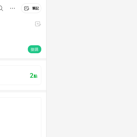
筆記
搶購
2
點