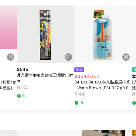
訂單成立時間當下LINE購物所設定的回饋機制為準。 8. LINE購物為購物資
，如顯示之商品規格、顏色、價位、贈品與東森購物ETMall銷售網頁不符，以
，請務必於訂單日期+180天以內至LINE購物客服洽詢；若超過180天(含)以上
部分點數紅包僅限指定商品使用，或不適用於無回饋商品。各點數紅包之適用商品與
$545
降價
月光鑽六角軸含鈷鐵工鑽頭9.0m
$304
$
(降$50)
m
 110張/盒
Dejavu Dejavu 持久貼服眉粉筆
[
特力屋
0%點數(單
- Warm Brown (E3) 0.17g/0.00
漆
/31止
57oz-眉筆/眉粉
草莓網
萬
1%
1%