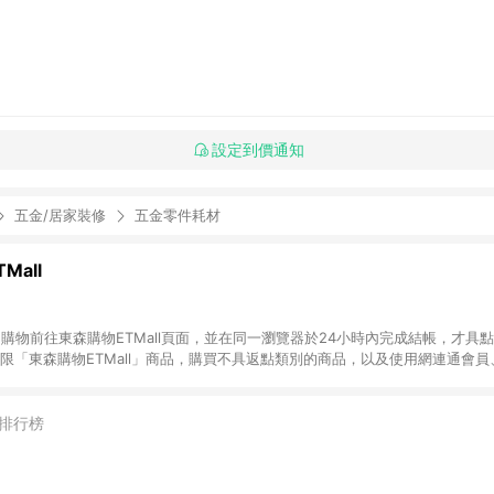
設定到價通知
五金/居家裝修
五金零件耗材
Mall
INE購物前往東森購物ETMall頁面，並在同一瀏覽器於24小時內完成結帳，才具
回饋僅限「東森購物ETMall」商品，購買不具返點類別的商品，以及使用網連通會
皆不在點數回饋範圍內。 3. 如購買以下類別商品，將無法獲得點數回饋：旅
APPLE、愛買、虛擬點數卡、悠遊卡、一卡通、icash愛金卡、環球嚴選、
4. 如取消訂單、退貨、退款或購物中登出東森購物ETMall，將無法獲得點數回饋
排行榜
之最終發票金額計算，實際回饋請依LINE購物通知為主。 6. 訂單如有使用東森購
限於東森幣、樂透金、東森現金券等)，不具點數回饋資格。詳細請依東森購物ET
INE購物設有「單一商品最高回饋點數」機制(特殊活動時開放「回饋無上限」)，