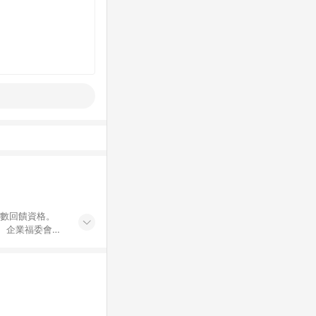
點數回饋資格。
員、企業福委會員
遊/住宿券、餐票
商城、專案商品、
。 5. 點數回
物ETMall站
Mall之結帳頁
以同一訂單中同一