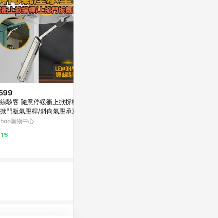
599
限時加碼
降價
線駭客 隨意停緩衝上掀撐桿/
$3,900
$115
(降$4)
掀門板氣壓桿/斜向氣壓承重桿
【叫小賀】 GJMS 阻尼氣瓶 智
靜音 鉸鍊杯槽孔
ahoo購物中心
杰 質量阻尼器 可調式 氣瓶阻尼
分鉸鍊
通用型 質量阻尼器 GJMS 避震
蝦皮購物
特力屋
1%
器 阻尼棒
6%
1%