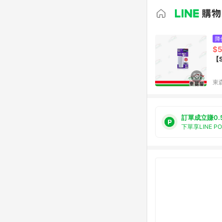
降
$5
【
東森
訂單成立賺0.
下單享LINE P