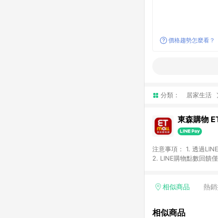
價格趨勢怎麼看？
分類：
居家生活
東森購物 ET
注意事項： 1. 透過L
2. LINE購物點數
等身份結帳成立之訂單，
券、手錶、精品、珠寶、
「草莓網」全館商品。 
相似商品
熱銷
饋會扣除所有折扣優惠後
內之折扣優惠(包含但不
相似商品
面顯示為準。 7. L