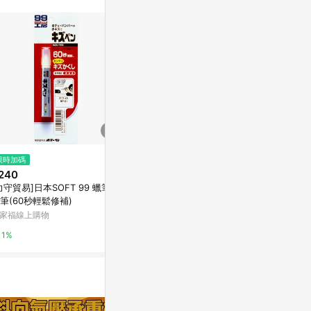
訊整合性平台，商
銷售網頁標示為
進行申訴，恕無法
使用條件請依點數
$1,498
限時加碼
降價
[3東京直購] TORAY STC.2J 濾
240
$269
(降$30
芯 2入 淨2項目 適 超薄型淨水器
力守貿易]日本SOFT 99 蠟筆補
SOFT99 
SX / SL系列 濾心 置於後方的機
台灣樂天市場
筆(60秒輕鬆修補)
SZ車體防護
型 STC.J x 2
家福線上購物
3%
3%
1%