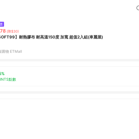
價
78
(降$30)
SOFT99】耐熱膠布 耐高溫150度 加寬 超值2入組(車麗屋)
購物 ETMall
5%
OINTS點數