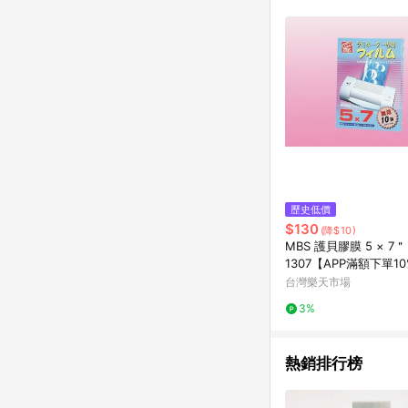
商品不論件數計算，並依
品資料更新會有時間差
準。 9. 若有贈點爭議
贈點回饋。 10. 
紅包頁面規則為準。
歷史低價
$130
(降$10)
MBS 護貝膠膜 5 × 7＂
1307【APP滿額下單1
一帳號最高1500點)】8
台灣樂天市場
3%
熱銷排行榜