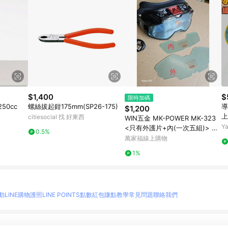
$1,400
$
限時加碼
50cc
螺絲拔起鉗175mm(SP26-175)
導
$1,200
上
citiesocial 找 好東西
WIN五金 MK-POWER MK-323
Y
<只有外護片+內(一次五組)> 液
0.5%
晶電銲面罩 焊接防護鏡 電焊安全
萬家福線上購物
眼鏡 焊接眼鏡 焊接護目鏡 電銲
1%
眼鏡
動
LINE購物護照
LINE POINTS點數紅包
賺點教學
常見問題
聯絡我們