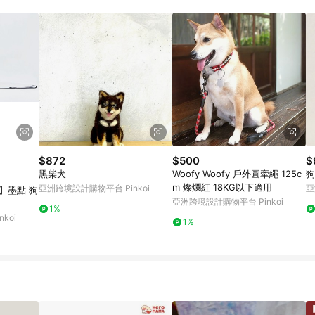
訂單成立時間當下LINE購物所設定的回饋機制為準。 8. LINE購物為購物資
，如顯示之商品規格、顏色、價位、贈品與東森購物ETMall銷售網頁不符，以
，請務必於訂單日期+180天以內至LINE購物客服洽詢；若超過180天(含)以上
部分點數紅包僅限指定商品使用，或不適用於無回饋商品。各點數紅包之適用商品與
$872
$500
$
黑柴犬
Woofy Woofy 戶外圓牽繩 125c
狗
m 燦爛紅 18KG以下適用
亞洲跨境設計購物平台 Pinkoi
亞
AN】墨點 狗
亞洲跨境設計購物平台 Pinkoi
1%
koi
1%