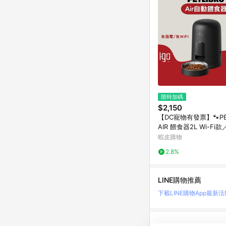
限時加碼
$2,150
【DC寵物有發票】🐾PET
AIR 餵食器2L Wi-Fi
寵物餵食器 自動餵食器 
蝦皮購物
2.8%
LINE購物推薦
下載LINE購物App
最新活