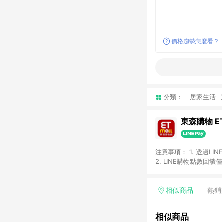
價格趨勢怎麼看？
分類：
居家生活
東森購物 ET
注意事項： 1. 透過L
2. LINE購物點數
等身份結帳成立之訂單，
券、手錶、精品、珠寶、
「草莓網」全館商品。 
相似商品
熱銷
饋會扣除所有折扣優惠後
內之折扣優惠(包含但不
相似商品
面顯示為準。 7. L