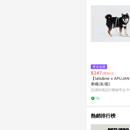
商品不論件數計算，並依
品資料更新會有時間差
準。 9. 若有贈點爭議
贈點回饋。 10. 
紅包頁面規則為準。
歷史低價
$247
(降$43)
【tails&me x APUJ
牽繩(灰/藍)
亞洲跨境設計購物平台 Pin
1%
熱銷排行榜