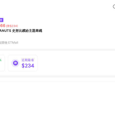
價
466
(降$234)
EANUTS 史努比繽紛主題牽繩
購物 ETMall
%
近期最省
$234