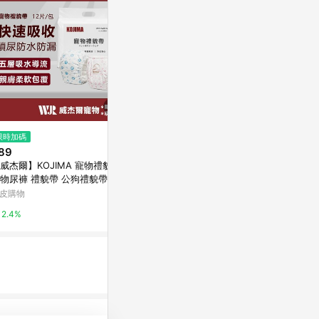
$2,280
限時加碼
限時加碼
【LINGO】
89
$1,472
毛起來
威杰爾】KOJIMA 寵物禮貌帶
[承佳] 優格 TOMA-PRO 天然%
物尿褲 禮貌帶 公狗禮貌帶 母
零穀配方 護膚美毛 優格狗 無榖
0%
生理褲 寵物尿布 狗尿布 狗尿
狗飼料 犬糧 老犬 熟齡犬 成犬 幼
皮購物
萬家福線上購物
【Y051】
犬
2.4%
1%