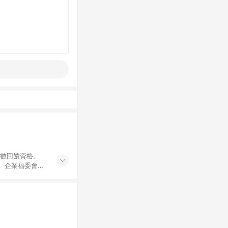
點數回饋資格。
員、企業福委會員
遊/住宿券、餐票
商城、專案商品、
。 5. 點數回
物ETMall站
Mall之結帳頁
以同一訂單中同一