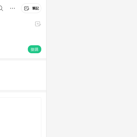
筆記
搶購