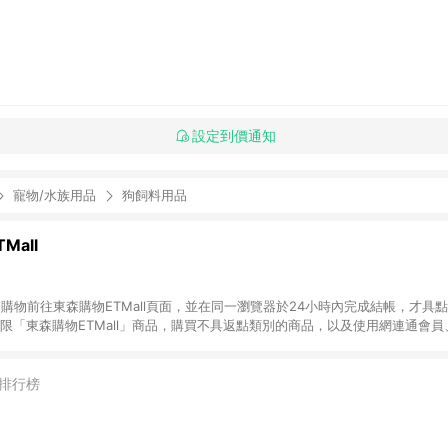
設定到價通知
寵物/水族用品
狗飼料用品
Mall
INE購物前往東森購物ETMall頁面，並在同一瀏覽器於24小時內完成結帳，才具
回饋僅限「東森購物ETMall」商品，購買不具返點類別的商品，以及使用網連通會
皆不在點數回饋範圍內。 3. 如購買以下類別商品，將無法獲得點數回饋：旅
APPLE、愛買、虛擬點數卡、悠遊卡、一卡通、icash愛金卡、環球嚴選、
4. 如取消訂單、退貨、退款或購物中登出東森購物ETMall，將無法獲得點數回饋
排行榜
之最終發票金額計算，實際回饋請依LINE購物通知為主。 6. 訂單如有使用東森購
限於東森幣、樂透金、東森現金券等)，不具點數回饋資格。詳細請依東森購物ET
INE購物設有「單一商品最高回饋點數」機制(特殊活動時開放「回饋無上限」)，