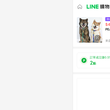
降
$
P
東森
訂單成立賺0.5
2
點