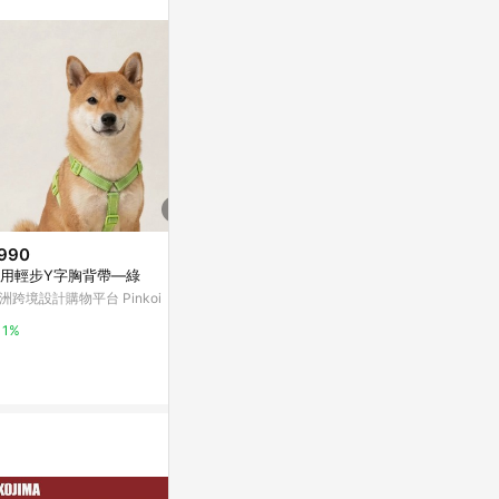
訊整合性平台，商
銷售網頁標示為
進行申訴，恕無法
使用條件請依點數
990
$399
$650
用輕步Y字胸背帶—綠
波卡圓點大蝴蝶結
狗狗專屬名領巾
-藍棉麻紋
洲跨境設計購物平台 Pinkoi
亞洲跨境設計購物平台 Pinkoi
亞洲跨境設計購物
1%
1%
1%