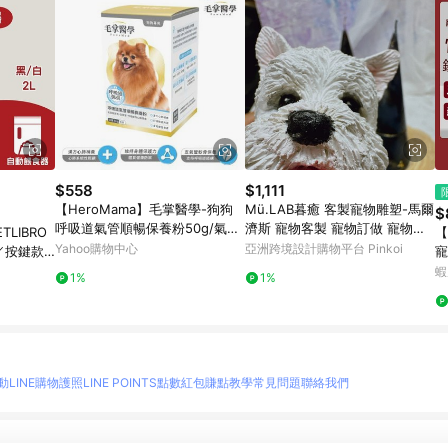
$558
$1,111
【HeroMama】毛掌醫學-狗狗
Mü.LAB暮癒 客製寵物雕塑-馬爾
$
呼吸道氣管順暢保養粉50g/氣管
濟斯 寵物客製 寵物訂做 寵物紀
LIBRO
【
保養
念
Yahoo購物中心
亞洲跨境設計購物平台 Pinkoi
款／按鍵款
寵
C005
狗
蝦
1%
1%
片
動
LINE購物護照
LINE POINTS點數紅包
賺點教學
常見問題
聯絡我們