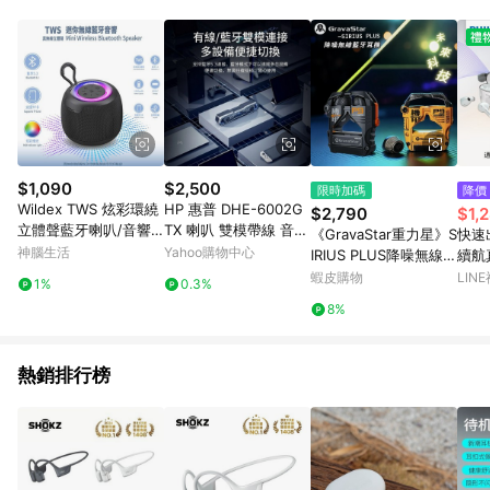
單、退貨、退款或購物中登出東森購物ETMall，將無法獲得點數
回饋。 5. 點數回饋會扣除所有折扣優惠後之最終發票金額計算，
實際回饋請依LINE購物通知為主。 6. 訂單如有使用東森購物
ETMall站內之折扣優惠(包含但不限於東森幣、樂透金、東森現金
券等)，不具點數回饋資格。詳細請依東森購物ETMall之結帳頁面
顯示為準。 7. LINE購物設有「單一商品最高回饋點數」機制(特
殊活動時開放「回饋無上限」)，以同一訂單中同一商品不論件數
計算，並依訂單成立時間當下LINE購物所設定的回饋機制為準。
8. LINE購物為購物資訊整合性平台，商品資料更新會有時間差，
$1,090
$2,500
限時加碼
降價
如顯示之商品規格、顏色、價位、贈品與東森購物ETMall銷售網
Wildex TWS 炫彩環繞
HP 惠普 DHE-6002G
$2,790
$1,
頁不符，以銷售網頁標示為準。 9. 若有贈點爭議，請務必於訂單
立體聲藍牙喇叭/音響
TX 喇叭 雙模帶線 音響
《GravaStar重力星》S
快速
日期+180天以內至LINE購物客服洽詢；若超過180天(含)以上進
(可串聯/大容量電池/支
音箱 RGB炫彩燈效 現
神腦生活
Yahoo購物中心
IRIUS PLUS降噪無線藍
續航
行申訴，恕無法贈點回饋。 10. 部分點數紅包僅限指定商品使
援TF記憶卡)
貨商品 非 Beats Bose
牙耳機 IPX4防水防汗
AT11
蝦皮購物
LIN
用，或不適用於無回饋商品。各點數紅包之適用商品與使用條件
1%
0.3%
Sony Speaker
續航7h
請依點數紅包頁面規則為準。
8%
熱銷排行榜