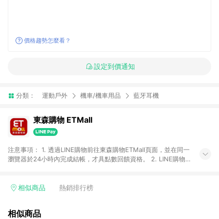
價格趨勢怎麼看？
設定到價通知
分類：
運動戶外
機車/機車用品
藍牙耳機
東森購物 ETMall
注意事項： 1. 透過LINE購物前往東森購物ETMall頁面，並在同一
瀏覽器於24小時內完成結帳，才具點數回饋資格。 2. LINE購物
點數回饋僅限「東森購物ETMall」商品，購買不具返點類別的商
品，以及使用網連通會員、企業福委會員等身份結帳成立之訂
單，皆不在點數回饋範圍內。 3. 如購買以下類別商品，將無法獲
相似商品
熱銷排行榜
得點數回饋：旅遊/住宿券、餐票券、手錶、精品、珠寶、
APPLE、愛買、虛擬點數卡、悠遊卡、一卡通、icash愛金卡、環
相似商品
球嚴選、商城、專案商品、「草莓網」全館商品。 4. 如取消訂