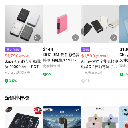
單、退貨、退款或購物中登出東森購物ETMall，將無法獲得點數
回饋。 5. 點數回饋會扣除所有折扣優惠後之最終發票金額計算，
實際回饋請依LINE購物通知為主。 6. 訂單如有使用東森購物
ETMall站內之折扣優惠(包含但不限於東森幣、樂透金、東森現金
券等)，不具點數回饋資格。詳細請依東森購物ETMall之結帳頁面
顯示為準。 7. LINE購物設有「單一商品最高回饋點數」機制(特
殊活動時開放「回饋無上限」)，以同一訂單中同一商品不論件數
計算，並依訂單成立時間當下LINE購物所設定的回饋機制為準。
8. LINE購物為購物資訊整合性平台，商品資料更新會有時間差，
$144
$10
歷史低價
降價
如顯示之商品規格、顏色、價位、贈品與東森購物ETMall銷售網
KING JIM_迷你彩色資
Chu
$1,790
$1,590
(降$90)
(降$300)
頁不符，以銷售網頁標示為準。 9. 若有贈點爭議，請務必於訂單
料簿 粉紅色/MN132C-
文件
Superthin固態行動電
Allite~WP1全能充輕薄
日期+180天以內至LINE購物客服洽詢；若超過180天(含)以上進
P
資料
史泰博台灣
亞洲
源(10000mAh) POT-4
磁吸Qi2行動電源 (1入)
行申訴，恕無法贈點回饋。 10. 部分點數紅包僅限指定商品使
Pinko
88S - 白
款式可選
Marais 瑪黑家居
小三美日官網
用，或不適用於無回饋商品。各點數紅包之適用商品與使用條件
2%
1
請依點數紅包頁面規則為準。
0.5%
0%
熱銷排行榜