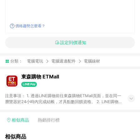
價格趨勢怎麼看？
設定到價通知
分類：
電腦電玩
電腦週邊配件
電腦線材
東森購物 ETMall
注意事項： 1. 透過LINE購物前往東森購物ETMall頁面，並在同一
瀏覽器於24小時內完成結帳，才具點數回饋資格。 2. LINE購物
點數回饋僅限「東森購物ETMall」商品，購買不具返點類別的商
品，以及使用網連通會員、企業福委會員等身份結帳成立之訂
單，皆不在點數回饋範圍內。 3. 如購買以下類別商品，將無法獲
相似商品
熱銷排行榜
得點數回饋：旅遊/住宿券、餐票券、手錶、精品、珠寶、
APPLE、愛買、虛擬點數卡、悠遊卡、一卡通、icash愛金卡、環
相似商品
球嚴選、商城、專案商品、「草莓網」全館商品。 4. 如取消訂