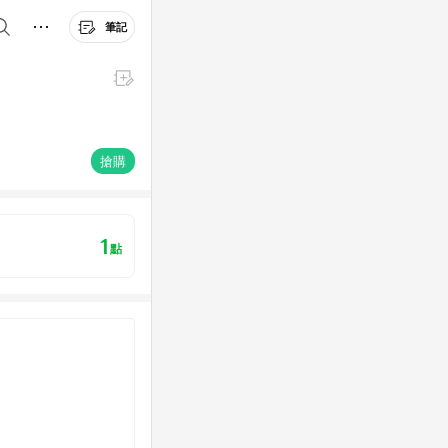
筆記
搶購
1
點