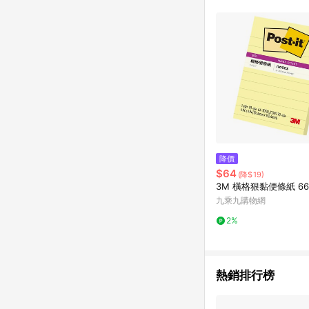
商品不論件數計算，並依
品資料更新會有時間差
準。 9. 若有贈點爭議
贈點回饋。 10. 
紅包頁面規則為準。
降價
$64
(降$19)
3M 橫格狠黏便條紙 66
九乘九購物網
2%
熱銷排行榜