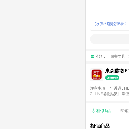
價格趨勢怎麼看？
分類：
圖書文具
東森購物 ET
注意事項： 1. 透過L
2. LINE購物點數
等身份結帳成立之訂單，
券、手錶、精品、珠寶、
「草莓網」全館商品。 
相似商品
熱銷
饋會扣除所有折扣優惠後
內之折扣優惠(包含但不
相似商品
面顯示為準。 7. L