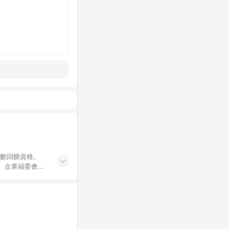
點數回饋資格。
員、企業福委會員
遊/住宿券、餐票
商城、專案商品、
。 5. 點數回
物ETMall站
Mall之結帳頁
以同一訂單中同一