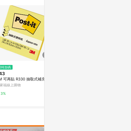
訊整合性平台，商
銷售網頁標示為
進行申訴，恕無法
使用條件請依點數
限時加碼
降價
歷史低價
43
$72
$27
(降$18)
(降$9)
M 可再貼 R330 抽取式補充包
本月熱銷推薦 滿額再折【史代新
3M Post-i
文具】3M 660S-1黃狠黏橫格便
-1SSOF/50
家福線上購物
條紙4X6"x90張
本
台灣樂天市場
史泰博台灣
3%
5%
2%