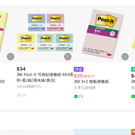
訂單成立時間當下LINE購物所設定的回饋機制為準。 8. LINE購物為購物資
，如顯示之商品規格、顏色、價位、贈品與東森購物ETMall銷售網頁不符，以
，請務必於訂單日期+180天以內至LINE購物客服洽詢；若超過180天(含)以上
部分點數紅包僅限指定商品使用，或不適用於無回饋商品。各點數紅包之適用商品與
$34
降價
3M Post-it 可再貼便條紙 654系
$35
$
(降$10)
列-藍/綠/湖水綠/黃/紅
0S
3M 3*2 狠黏便條紙
3
Yahoo購物中心
九乘九購物網
萬
0%
2%