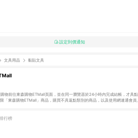
設定到價通知
文具用品
黏貼文具
Mall
INE購物前往東森購物ETMall頁面，並在同一瀏覽器於24小時內完成結帳，才具
回饋僅限「東森購物ETMall」商品，購買不具返點類別的商品，以及使用網連通會
皆不在點數回饋範圍內。 3. 如購買以下類別商品，將無法獲得點數回饋：旅
APPLE、愛買、虛擬點數卡、悠遊卡、一卡通、icash愛金卡、環球嚴選、
4. 如取消訂單、退貨、退款或購物中登出東森購物ETMall，將無法獲得點數回饋
排行榜
之最終發票金額計算，實際回饋請依LINE購物通知為主。 6. 訂單如有使用東森購
限於東森幣、樂透金、東森現金券等)，不具點數回饋資格。詳細請依東森購物ET
INE購物設有「單一商品最高回饋點數」機制(特殊活動時開放「回饋無上限」)，