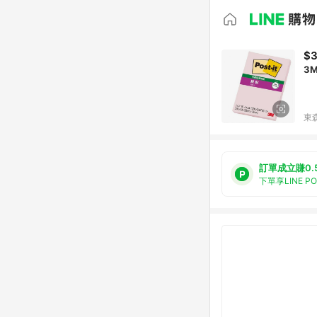
$
3M
東森
訂單成立賺0.
下單享LINE P