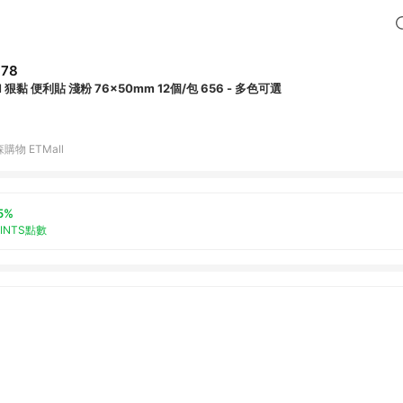
378
 狠黏 便利貼 淺粉 76x50mm 12個/包 656 - 多色可選
購物 ETMall
5%
OINTS點數