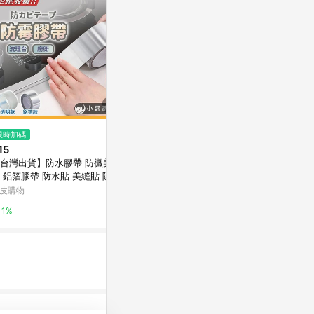
限時加碼
限時加碼
$55
15
$53
(雙重省$3)
【史代新文具】北極熊 SPT2405
台灣出貨】防水膠帶 防黴美縫
🔥桃園有貨
Y 24mm×5M 泡棉雙面膠帶
 鋁箔膠帶 防水貼 美縫貼 隱形
色冰箱膠帶 
帶 防黴膠帶 防風膠帶 擋風神
台灣樂天市場
定 無痕不殘膠
皮購物
蝦皮購物
 美縫條 膠帶
Avdrb
5%
1%
2.4%