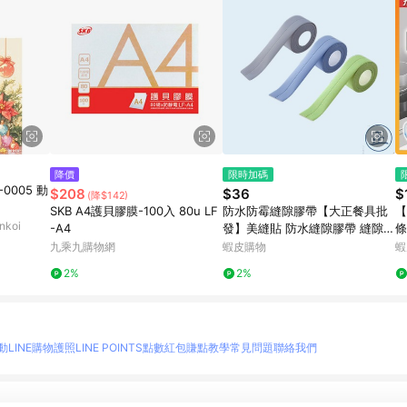
降價
限時加碼
-0005 動
$208
$36
$
(降$142)
SKB A4護貝膠膜-100入 80u LF
防水防霉縫隙膠帶【大正餐具批
【
koi
-A4
發】美縫貼 防水縫隙膠帶 縫隙膠
條
帶 膠帶 隙膠貼 防水隙膠貼 防霉
膠
九乘九購物網
蝦皮購物
蝦
隙膠貼 補縫隙膠帶 防水貼
器
2%
2%
動
LINE購物護照
LINE POINTS點數紅包
賺點教學
常見問題
聯絡我們