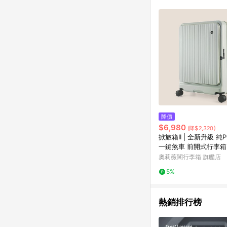
商品不論件數計算，並依
品資料更新會有時間差
準。 9. 若有贈點爭議
贈點回饋。 10. 
紅包頁面規則為準。
降價
$6,980
(降$2,320)
掀旅箱II | 全新升級 純PC
一鍵煞車 前開式行李
箱/大行李箱/硬殼行李
奧莉薇閣行李箱 旗艦店
5%
熱銷排行榜