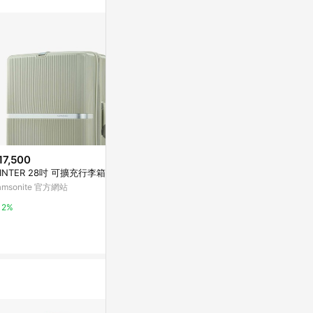
訊整合性平台，商
銷售網頁標示為
進行申訴，恕無法
使用條件請依點數
17,500
歷史低價
歷史低價
INTER 28吋 可擴充行李箱
$9,480
$1,016
(降$6,320)
(降$8
amsonite 官方網站
MODUS 28吋 四輪行李箱
《Bogazy》
式上掀式/杯架
Samsonite 官方網站
2%
海關鎖/可加大
東森購物 ETMa
2%
李箱(薄荷綠)
0.5%