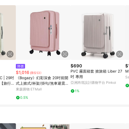
訂單成立時間當下LINE購物所設定的回饋機制為準。 8. LINE購物為購物資
，如顯示之商品規格、顏色、價位、贈品與東森購物ETMall銷售網頁不符，以
，請務必於訂單日期+180天以內至LINE購物客服洽詢；若超過180天(含)以上
部分點數紅包僅限指定商品使用，或不適用於無回饋商品。各點數紅包之適用商品與
$690
$
降價
PVC 霧面箱套 掀旅箱 Liber 27
M
$1,016
(降$53)
吋 專用
S
 | 29吋
《Bogazy》幻彩深倉 20吋前開
亞洲跨境設計購物平台 Pinkoi
箱【旅行
式上掀式/杯架/掛勾/煞車避震輪/
箱】
海關鎖/可加大/充電孔/手機架行
東森購物 ETMall
1%
李箱(櫻花粉)
0.5%