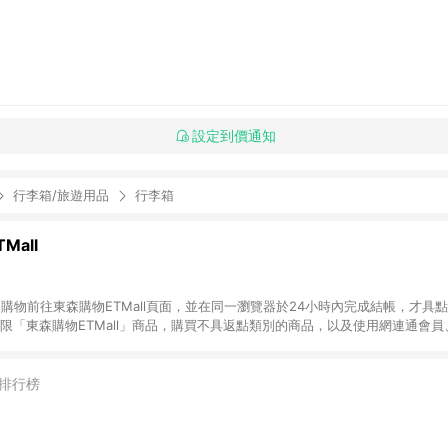
設定到價通知
行李箱/旅遊用品
行李箱
Mall
INE購物前往東森購物ETMall頁面，並在同一瀏覽器於24小時內完成結帳，才具
回饋僅限「東森購物ETMall」商品，購買不具返點類別的商品，以及使用網連通會
皆不在點數回饋範圍內。 3. 如購買以下類別商品，將無法獲得點數回饋：旅
APPLE、愛買、虛擬點數卡、悠遊卡、一卡通、icash愛金卡、環球嚴選、
4. 如取消訂單、退貨、退款或購物中登出東森購物ETMall，將無法獲得點數回饋
排行榜
之最終發票金額計算，實際回饋請依LINE購物通知為主。 6. 訂單如有使用東森購
限於東森幣、樂透金、東森現金券等)，不具點數回饋資格。詳細請依東森購物ET
INE購物設有「單一商品最高回饋點數」機制(特殊活動時開放「回饋無上限」)，