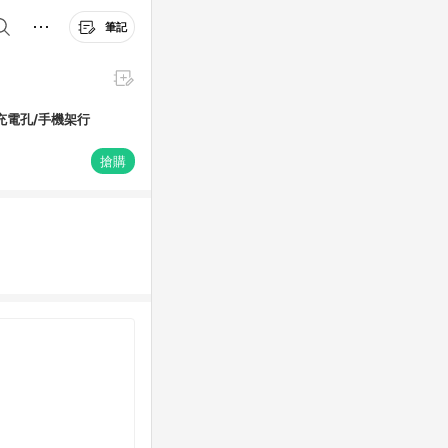
筆記
/充電孔/手機架行
搶購