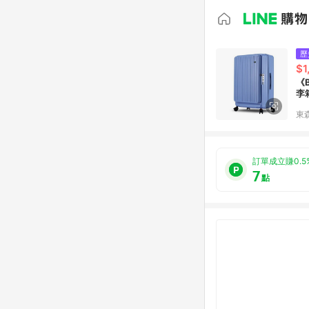
歷
$1
《
李
東森
訂單成立賺0.5
7
點