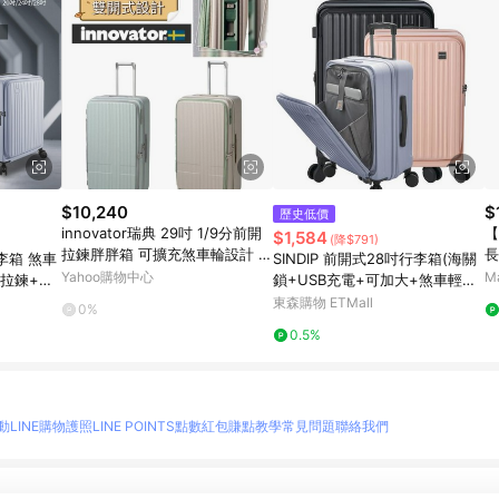
$10,240
$
歷史低價
innovator瑞典 29吋 1/9分前開
【
$1,584
(降$791)
拉鍊胖胖箱 可擴充煞車輪設計 P
長
行李箱 煞車
SINDIP 前開式28吋行李箱(海關
C 日本靜音輪 行李箱/旅行箱-多
Yahoo購物中心
M
爆拉鍊+海
鎖+USB充電+可加大+煞車輕音
色 INV750
28吋行李箱
輪+雙層防爆拉鍊)
東森購物 ETMall
0%
0.5%
動
LINE購物護照
LINE POINTS點數紅包
賺點教學
常見問題
聯絡我們