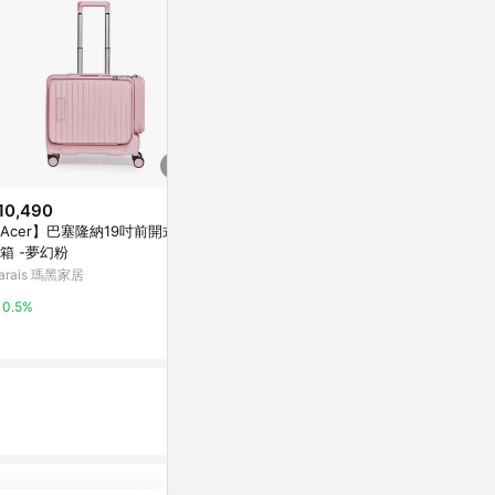
10,490
降價
歷史低價
Acer】巴塞隆納19吋前開式機
$4,520
$6,054
(降$1,130)
(降$1
箱 -夢幻粉
鋁框行李箱女網紅拉桿箱30加厚
出口質感鋁框
arais 瑪黑家居
萬向輪旅行箱子寬拉桿大容量行
男女行李箱萬
李箱
箱包
東森購物 ETMall
東森購物 ETMa
0.5%
0.5%
0.5%