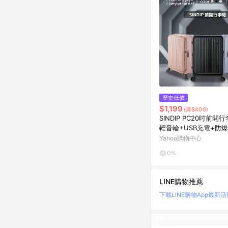
歷史低價
$1,199
(降$400)
SINDIP PC20吋前開
輕音輪+USB充電+防
關鎖+可加大 20/24/
Yahoo購物中心
0%
LINE購物推薦
下載LINE購物App
最新活