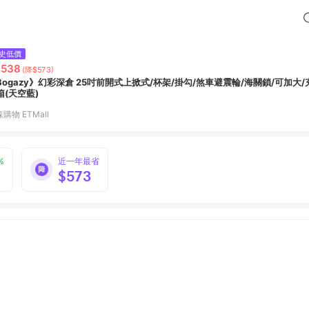
史低價
,538
(降$573)
Bogazy》幻彩深倉 25吋前開式上掀式/杯架/掛勾/煞車避震輪/海關鎖/可加大
箱(天空藍)
購物 ETMall
%
近一年最省
$573