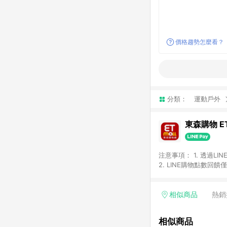
價格趨勢怎麼看？
分類：
運動戶外
東森購物 ET
注意事項： 1. 透過L
2. LINE購物點數
等身份結帳成立之訂單，
券、手錶、精品、珠寶、
「草莓網」全館商品。 
相似商品
熱銷
饋會扣除所有折扣優惠後
內之折扣優惠(包含但不
相似商品
面顯示為準。 7. L