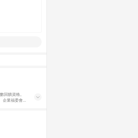
點數回饋資格。
員、企業福委會員
遊/住宿券、餐票
商城、專案商品、
。 5. 點數回
物ETMall站
Mall之結帳頁
以同一訂單中同一