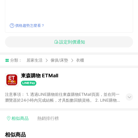
價格趨勢怎麼看？
設定到價通知
分類：
居家生活
傢俱/床墊
衣櫃
東森購物 ETMall
注意事項： 1. 透過LINE購物前往東森購物ETMall頁面，並在同一
瀏覽器於24小時內完成結帳，才具點數回饋資格。 2. LINE購物
點數回饋僅限「東森購物ETMall」商品，購買不具返點類別的商
品，以及使用網連通會員、企業福委會員等身份結帳成立之訂
單，皆不在點數回饋範圍內。 3. 如購買以下類別商品，將無法獲
相似商品
熱銷排行榜
得點數回饋：旅遊/住宿券、餐票券、手錶、精品、珠寶、
APPLE、愛買、虛擬點數卡、悠遊卡、一卡通、icash愛金卡、環
相似商品
球嚴選、商城、專案商品、「草莓網」全館商品。 4. 如取消訂