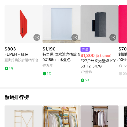
單、退貨、退款或購物中登出東森購物ETMall，將無法獲得點數
回饋。 5. 點數回饋會扣除所有折扣優惠後之最終發票金額計算，
實際回饋請依LINE購物通知為主。 6. 訂單如有使用東森購物
ETMall站內之折扣優惠(包含但不限於東森幣、樂透金、東森現金
券等)，不具點數回饋資格。詳細請依東森購物ETMall之結帳頁面
顯示為準。 7. LINE購物設有「單一商品最高回饋點數」機制(特
殊活動時開放「回饋無上限」)，以同一訂單中同一商品不論件數
計算，並依訂單成立時間當下LINE購物所設定的回饋機制為準。
8. LINE購物為購物資訊整合性平台，商品資料更新會有時間差，
$803
$1,190
$70
降價
如顯示之商品規格、顏色、價位、贈品與東森購物ETMall銷售網
FLIPEN - 紅色
特力屋 防水遮光捲簾 9
對開蠟
$1,300
(降$6,500)
頁不符，以銷售網頁標示為準。 9. 若有贈點爭議，請務必於訂單
0X185cm 水藍色
00
亞洲跨境設計購物平台
E27戶外投光壁燈 K01-
日期+180天以內至LINE購物客服洽詢；若超過180天(含)以上進
Pinkoi
特力屋
Yah
53-12-547G
行申訴，恕無法贈點回饋。 10. 部分點數紅包僅限指定商品使
1%
YP燈飾
用，或不適用於無回饋商品。各點數紅包之適用商品與使用條件
1%
0
請依點數紅包頁面規則為準。
5%
熱銷排行榜