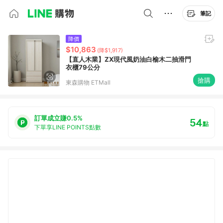
筆記
降價
$10,863
(降$1,917)
【直人木業】ZX現代風奶油白榆木二抽滑門
衣櫃79公分
搶購
東森購物 ETMall
訂單成立賺0.5%
54
點
下單享LINE POINTS點數