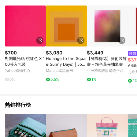
元會收取80元運費。
$700
$3,080
$3,449
降價
對開蠟光紙 桃紅色 X 1
Homage to the Squar
【鮮豔梅花】藝術裝飾
$37
00張入包裝
e(Sunny Days) | Jose
畫 - 粉色花卉抽象畫
A4
f Albers - 銀色鋁框-中
Yahoo購物中心
Marais 瑪黑家居
亞洲跨境設計購物平台
九乘
尺寸
Pinkoi
0%
0.5%
1%
2
熱銷排行榜