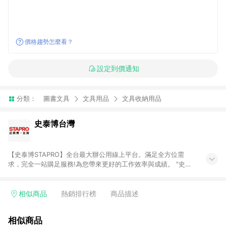
價格趨勢怎麼看？
設定到價通知
分類：
圖書文具
文具用品
文具收納用品
史泰博台灣
【史泰博STAPRO】全台最大辦公用線上平台。滿足全方位需
求，完全一站購足服務!為您帶來更好的工作效率與成績。 "史泰
博．台灣"於2006年成立，為全國最大之辦公用品通路商，提供
超過萬種超值商品，從影印紙、印表機及耗材、各式文具、事務
機器、3C及電腦週邊、辦公傢俱、生活用、茶水間用品、名片及
相似商品
熱銷排行榜
商品描述
其他客製化商品服務...等，皆以最優惠價格及最專業的服務來滿
足您的辦公需要。 注意事項： (1)需透過 LINE 購物前往並在同一
相似商品
瀏覽器於 24 小時內結帳才享有回饋。 (2) 訂單未滿免運門檻750