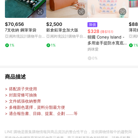
$70,656
$2,500
$88
降價
7支收納 鋼筆筆袋
穀倉鉛筆盒加大版
薄荷
$328
(降$151)
亞洲跨境設計購物平台
亞洲跨境設計購物平台
亞洲
韓國 Coney Island -
Pinkoi
Pinkoi
Pinko
多用途手提防水寬底收
1%
1%
1
納袋-糖果鯨魚 (20.5X
媽咪愛
25X7cm)
0%
商品描述
> 搭配原子夾使用
> 封面背條可抽換
> 文件紙張收納整齊
> 多種顏色選擇，資料分類最方便
> 適合報告書、目錄、提案、企劃 ......等
LINE 購物是匯集購物情報與商品資訊的整合性平台，並依購物情報中的趨勢與
風格做合作網路商家的延伸商品推薦，商品資料更新會有時間差，請務必點擊