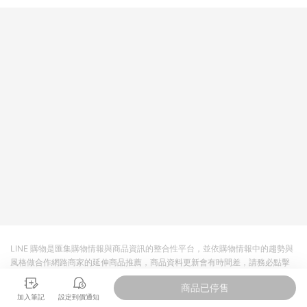
LINE 購物是匯集購物情報與商品資訊的整合性平台，並依購物情報中的趨勢與
風格做合作網路商家的延伸商品推薦，商品資料更新會有時間差，請務必點擊
商品至各合作網路商家，確認現售價與購物條件，一切資訊以合作廠商網頁為
商品已停售
準。
加入筆記
設定到價通知