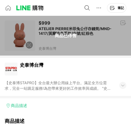
筆記
$999
ATELIER PIERRE米菲兔公仔存錢筒/MND-
1417/莫蘭迪色系款/中號/紅棕色
商品已停售
史泰博台灣
史泰博台灣
【史泰博STAPRO】全台最大辦公用線上平台。滿足全方位需
求，完全一站購足服務!為您帶來更好的工作效率與成績。 "史泰
博．台灣"於2006年成立，為全國最大之辦公用品通路商，提供
超過萬種超值商品，從影印紙、印表機及耗材、各式文具、事務
機器、3C及電腦週邊、辦公傢俱、生活用、茶水間用品、名片及
商品描述
其他客製化商品服務...等，皆以最優惠價格及最專業的服務來滿
足您的辦公需要。 注意事項： (1)需透過 LINE 購物前往並在同一
商品描述
瀏覽器於 24 小時內結帳才享有回饋。 (2) 訂單未滿免運門檻750
元會收取80元運費。