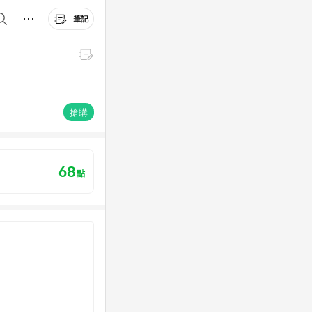
筆記
搶購
68
點