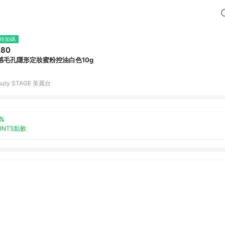
時加碼
680
感毛孔隱形定妝蜜粉控油白色10g
auty STAGE 美麗台
%
OINTS點數