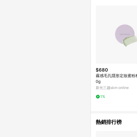
$680
霧感毛孔隱形定妝蜜粉
0g
新光三越skm online
1%
熱銷排行榜