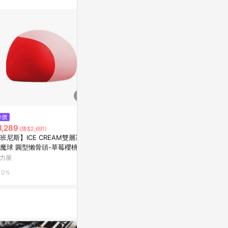
$1,343
降價
限時加碼
【韓國 THE SAEM 得鮮】完美
1,289
$499
(降$2,691)
遮瑕氣墊粉餅套組 1.0 亮膚
班尼斯】ICE CREAM雙層冰淇
【現貨】【總代理
屈臣氏Watsons
魔球 圓型懶骨頭-草莓櫻桃
ch 霧感毛孔
力屋
蝦皮購物
0.5%
0%
1%