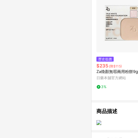
歷史低價
$235
(降$115)
Za煥顏無瑕兩用粉餅9g_
日藥本舖官方網站
3%
商品描述