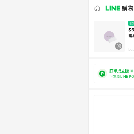
限
$
霧
be
訂單成立賺10
下單享LINE P