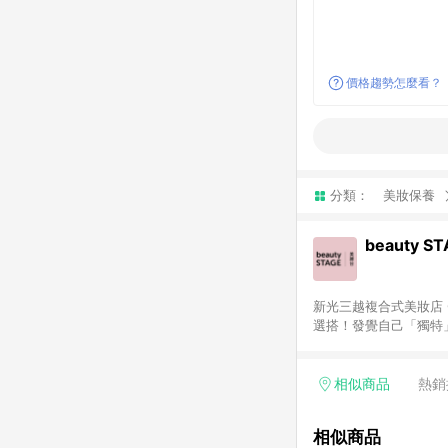
價格趨勢怎麼看？
分類：
美妝保養
beauty S
新光三越複合式美妝店 C
選搭！發覺自己「獨特
相似商品
熱銷
相似商品