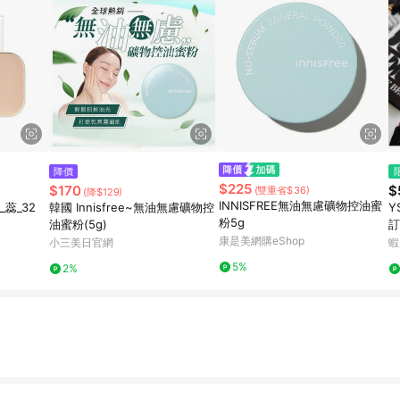
降價
$225
$170
$
(雙重省$36)
(降$129)
INNISFREE無油無慮礦物控油蜜
蕊_32
韓國 Innisfree~無油無慮礦物控
Y
粉5g
油蜜粉(5g)
訂
康是美網購eShop
光
小三美日官網
蝦
粉
5%
2%