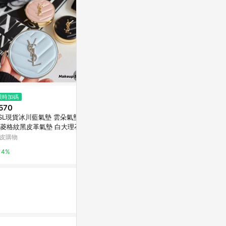
$2,100
限時加碼
歷史低價
零粉感超持久蜜粉
570
$1,225
(降$5
Lancome蘭蔻官網
SL現貨冰川藍氣墊 雲朵氣墊 高
laura mer
菱格紋黑皮革氣墊 白大理石高
蜜粉(29g)X
2%
Hobo粉氣墊 恆久完美精華水
版
皮購物
東森購物 ETMa
餅Niki霧光氣墊粉餅
4%
0.5%