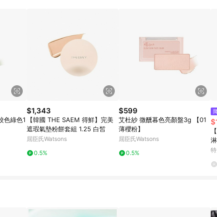
$1,343
$599
校色綠色1
【韓國 THE SAEM 得鮮】完美
艾杜紗 微醺暮色亮顏盤3g 【01
$
遮瑕氣墊粉餅套組 1.25 白皙
薄櫻粉】
【
屈臣氏Watsons
屈臣氏Watsons
淋
特
0.5%
0.5%