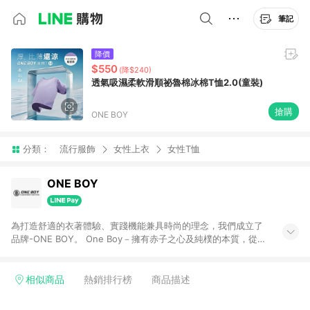
筆記
降價
$550
(降$240)
透氣吸濕柔軟滑順祕魯棉冰棉T恤2.0(童裝)
搶購
ONE BOY
分類：
流行服飾
女性上衣
女性T恤
ONE BOY
為打造舒適的衣著體驗、實踐機能兼具時尚的理念，我們成立了
品牌-ONE BOY。 One Boy－擁有赤子之心及純樸的本質，從基
本的布料挑選到質感的嚴格把關，無一不細膩謹慎，就是要帶給
消費者最貼心的體驗。 一個男孩的成長之路充滿泥濘及挑戰，我
們將創造機能界的時尚王國，將oneboylife融入你我生活，城市
相似商品
熱銷排行榜
商品描述
機能、開關由我。 ※自2026/1/1起，若有贈點爭議，請務必於訂
單日期+180天以內進行洽詢確認；若超過180天(含)以上進行申