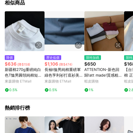
相似商品
訴，恕無法贈點回饋。
降價
歷史低價
限時加碼
限時
$636
$1,106
$650
$16
(降$158)
(降$474)
新疆棉270g重磅純白
長袖t恤男純棉重磅軍
ATTENTION-新色回
【台
色T恤男圓領純棉短袖T
綠色亨利衫打底衫美式
歸!att made!質感粗針
棉 
恤精梳棉男女不透打底
春秋季圓領開領上衣
毛線衣(短/長)
碼衣服 五分袖T
東森購物 ETMall
東森購物 ETMall
蝦皮購物
蝦皮
衫
短袖
0.5%
0.5%
1%
2.
服飾
系
熱銷排行榜