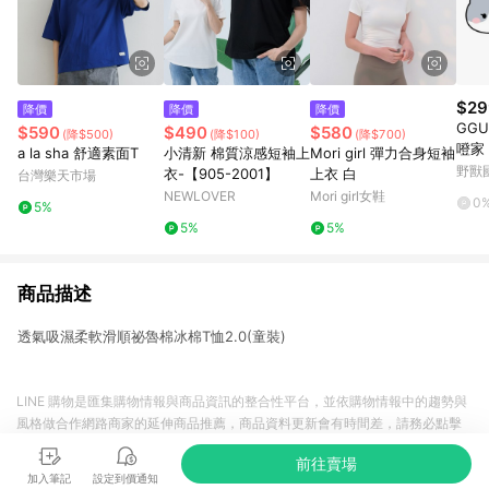
$29
降價
降價
降價
GGU
$590
$490
$580
(降$500)
(降$100)
(降$700)
噔家
a la sha 舒適素面T
小清新 棉質涼感短袖上
Mori girl 彈力合身短袖
2款)
野獸
衣-【905-2001】
上衣 白
台灣樂天市場
NEWLOVER
Mori girl女鞋
0
5%
5%
5%
商品描述
透氣吸濕柔軟滑順祕魯棉冰棉T恤2.0(童裝)
LINE 購物是匯集購物情報與商品資訊的整合性平台，並依購物情報中的趨勢與
風格做合作網路商家的延伸商品推薦，商品資料更新會有時間差，請務必點擊
商品至各合作網路商家，確認現售價與購物條件，一切資訊以合作廠商網頁為
前往賣場
準。
加入筆記
設定到價通知