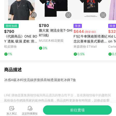
$780
限時加碼
降價
降價
膽大黨 潮流全彩T-SHI
$790
$644
$32
(降$160)
RT(桃)
《代購商品》ONE BO
F1紅牛車隊維斯塔潘紀
Kid 
MUSE木棉花樂園
Y 透氣 吸濕 柔軟 滑順
念比賽車服美式重磅純
on T
祕魯棉 冰棉T恤
棉短袖T恤男裝夏寬松
蝦皮購物
東森購物 ETMall
Carte
3%
1%
0.5%
0.
商品描述
冰感A級冰科技流線拼接插肩袖透濕速乾冰鋒T恤
LINE 購物是匯集購物情報與商品資訊的整合性平台，並依購物情報中的趨勢與
風格做合作網路商家的延伸商品推薦，商品資料更新會有時間差，請務必點擊
商品至各合作網路商家，確認現售價與購物條件，一切資訊以合作廠商網頁為
前往賣場
準。
加入筆記
設定到價通知