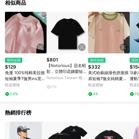
相似商品
訴，恕無法贈點回饋。
$801
限時加碼
限時加碼
限時
【Notorious】惡名昭
$129
$332
$15
彰．立體印花嫘縈短袖
免運 100%纯棉美拉德
美式哈蘇線撞色拼接插
🚀
T 機能服飾 館長服飾
Notorious Taiwan-蝦皮
短袖夏季T恤男ins宽松
肩短袖T恤女純棉夏季
運動
上衣 短袖 館長｜官方
官方旗艦店
休闲潮牌潮流高街百搭
新款寬鬆運動情侶上衣
絲速
蝦皮購物
蝦皮購物
蝦皮
0%
正品
上衣
圓領短袖T恤 小個子短
短袖
3.6%
4%
1
袖 女生t恤 寬鬆顯瘦T
恤 少女衣服
熱銷排行榜