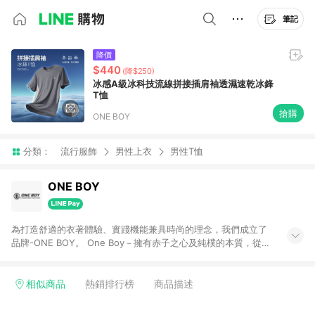
筆記
降價
$440
(降$250)
冰感A級冰科技流線拼接插肩袖透濕速乾冰鋒
T恤
搶購
ONE BOY
分類：
流行服飾
男性上衣
男性T恤
ONE BOY
為打造舒適的衣著體驗、實踐機能兼具時尚的理念，我們成立了
品牌-ONE BOY。 One Boy－擁有赤子之心及純樸的本質，從基
本的布料挑選到質感的嚴格把關，無一不細膩謹慎，就是要帶給
消費者最貼心的體驗。 一個男孩的成長之路充滿泥濘及挑戰，我
們將創造機能界的時尚王國，將oneboylife融入你我生活，城市
相似商品
熱銷排行榜
商品描述
機能、開關由我。 ※自2026/1/1起，若有贈點爭議，請務必於訂
單日期+180天以內進行洽詢確認；若超過180天(含)以上進行申