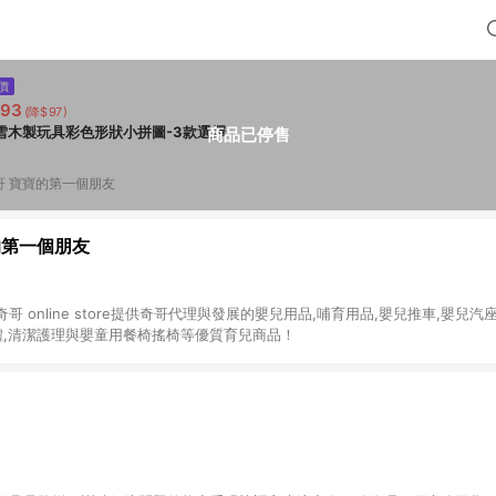
價
293
(降$97)
雪木製玩具彩色形狀小拼圖-3款選擇
商品已停售
哥 寶寶的第一個朋友
的第一個朋友
 online store提供奇哥代理與發展的嬰兒用品,哺育用品,嬰兒推車,嬰兒汽
禮,清潔護理與嬰童用餐椅搖椅等優質育兒商品！