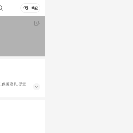
筆記
座,保暖寢具,嬰童