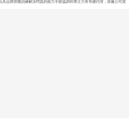
玩具品牌拼圖訓練解決問題的能力手眼協調和專注力奇哥總代理，原廠公司貨