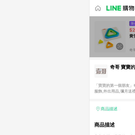
降
$
費
奇
奇哥 寶寶
「寶寶的第一個朋友」奇哥
服飾,外出用品,彌月送
商品描述
商品描述