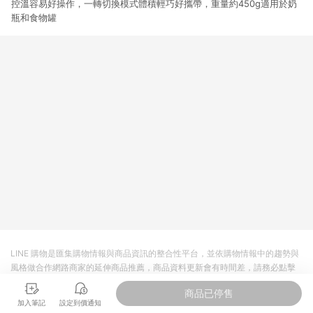
控溫容易好操作，一轉切換模式體積輕巧好攜帶，重量約450g適用於奶
瓶和食物罐
LINE 購物是匯集購物情報與商品資訊的整合性平台，並依購物情報中的趨勢與
風格做合作網路商家的延伸商品推薦，商品資料更新會有時間差，請務必點擊
商品至各合作網路商家，確認現售價與購物條件，一切資訊以合作廠商網頁為
商品已停售
準。
加入筆記
設定到價通知