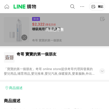
筆記
降價
$2,322
(降$258)
噴吸兩用電動吸鼻器
商品已停售
奇哥 寶寶的第一個朋友
奇哥 寶寶的第一個朋友
「寶寶的第一個朋友」奇哥 online store提供奇哥代理與發展的
嬰兒用品,哺育用品,嬰兒推車,嬰兒汽座,保暖寢具,嬰童服飾,外出
用品,彌月送禮,清潔護理與嬰童用餐椅搖椅等優質育兒商品！
商品描述
商品描述