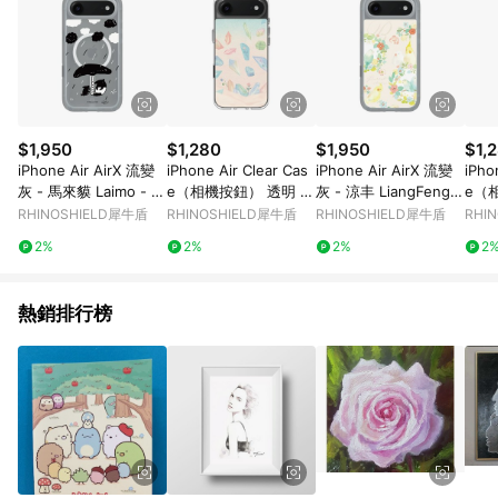
$1,950
$1,280
$1,950
$1,
iPhone Air AirX 流變
iPhone Air Clear Cas
iPhone Air AirX 流變
iPho
灰 - 馬來貘 Laimo - 下
e（相機按鈕） 透明 -
灰 - 涼丰 LiangFeng -
e（
雨了(透明款)
欣蒂小姐 Miss Cyndi -
春日小鳥兒
Deni
RHINOSHIELD犀牛盾
RHINOSHIELD犀牛盾
RHINOSHIELD犀牛盾
RHI
幻夢
deni
2%
2%
2%
2
o 
熱銷排行榜