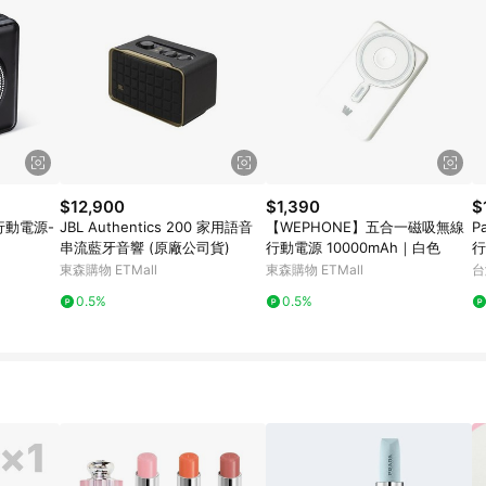
$12,900
$1,390
$
充行動電源-
JBL Authentics 200 家用語音
【WEPHONE】五合一磁吸無線
P
串流藍牙音響 (原廠公司貨)
行動電源 10000mAh｜白色
行
A
東森購物 ETMall
東森購物 ETMall
台
整
0.5%
0.5%