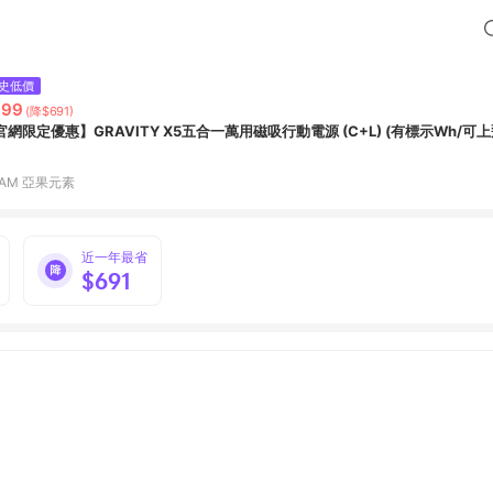
史低價
999
(降$691)
官網限定優惠】GRAVITY X5五合一萬用磁吸行動電源 (C+L) (有標示Wh/可上
DAM 亞果元素
近一年最省
$691