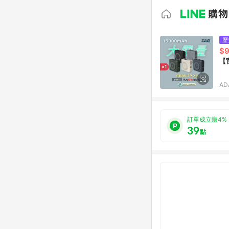
歷
$
【
A
訂單成立賺4%
39
點