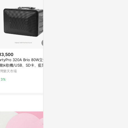
13,500
$990
降價
artyPro 320A Brio 80W立體聲
Headphon
$969
(降$1,121)
動k歌機/USB、SD卡、藍芽、
BlueToot
福利品出清【PHILIPS飛利浦】十
UX輸入/雙麥克風插孔/迴音調
型藍芽喇叭
灣樂天市場
有.設計uDesig
合一行動電源 放心充FunCube
黑
JC科技
3%
2%
1%