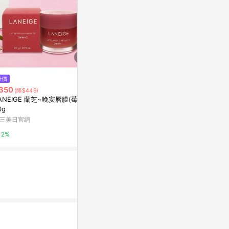
降價
歷史低價
歷史低價
350
$777
$999
(降$449)
(降$213)
(降$691
ANEIGE 蘭芝~晚安唇膜(莓果)
【限時優惠】GRAVITY C2 磁吸
【官網限定優惠】
0g
無線快充行動電源 (有標示Wh/可
五合一萬用磁吸
上飛機)
(有標示Wh/
三美日官網
ADAM 亞果元素
ADAM 亞果元
2%
4%
4%