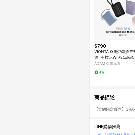
$790
VIONTA Q 輕巧款自
源 (有標示Wh/3C認證
機)
ADAM 亞果元素
4%
商品描述
【官網限定優惠】GRAVI
LINE購物推薦
下載LINE購物App
最新活