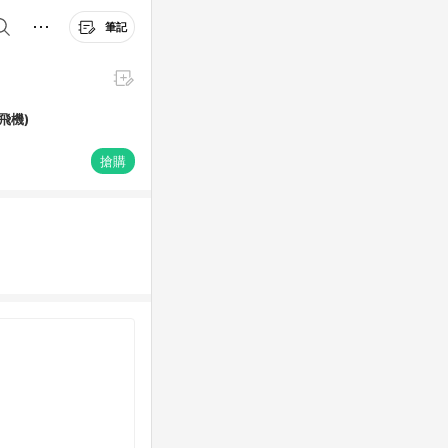
筆記
飛機)
搶購