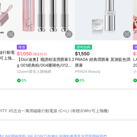
降價
限時加碼
帶線行動電
$1,050
$1,550
$
(降$300)
/可上飛
【Dior迪奧】癮誘粉漾潤唇膏3.2
PRADA 經典潤唇膏 莫測藍色潤
L
g 001經典粉/004珊瑚色/012玫
唇膏
2
瑰木
iQueen愛女人購物網
PRADA Beauty
小
6%
6%
TY X5五合一萬用磁吸行動電源 (C+L) (有標示Wh/可上飛機)
動
LINE購物護照
LINE POINTS點數紅包
賺點教學
常見問題
聯絡我們