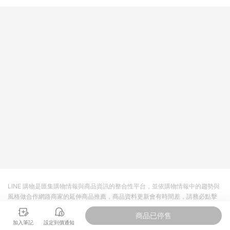
LINE 購物是匯集購物情報與商品資訊的整合性平台，並依購物情報中的趨勢與
風格做合作網路商家的延伸商品推薦，商品資料更新會有時間差，請務必點擊
商品至各合作網路商家，確認現售價與購物條件，一切資訊以合作廠商網頁為
商品已停售
準。
加入筆記
設定到價通知