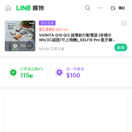
筆記
歷史低價
$2,890
(降$100)
VIONTA Q10 Qi2 超薄款行動電源 (有標示
Wh/3C認證/可上飛機)_SELFIE Pro 藍牙腳架
磁吸自拍棒
搶購
ADAM 亞果元素
訂單成立賺4%
近一年最省
115
$100
點