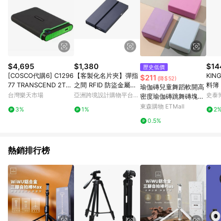
$4,695
$1,380
$14
歷史低價
[COSCO代購6] C1296
【客製化名片夾】彈指
KIN
$211
(降$52)
77 TRANSCEND 2TB
之間 RFID 防盜金屬卡
料簿 
瑜伽磚兒童舞蹈軟開高
防震硬碟 2.5INCH DRI
夾
P
台灣樂天市場
亞洲跨境設計購物平台
史泰
密度瑜伽磚跳舞磚塊劈
VE TYPE C 2TB? TS2
Pinkoi
叉練功磚壓腿磚
東森購物 ETMall
3%
1%
2
TSJ25M3C / USB 3.1
0.5%
熱銷排行榜