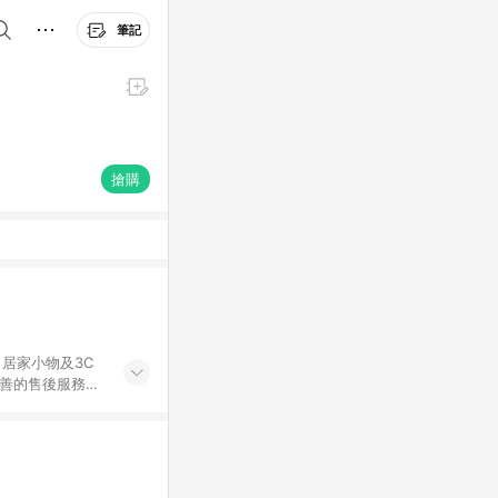
筆記
搶購
居家小物及3C
完善的售後服務，
%數以LINE購物