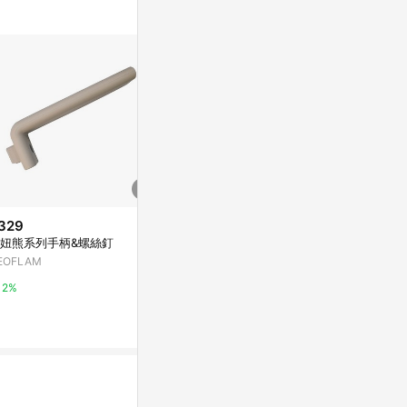
329
$149
降價
妞熊系列手柄&螺絲釘
懸背型擱板托白色二入6"X5" _適
$2,500
(降$1
用層板(深20公分)
EOFLAM
22W 3000K壁
特力屋
YP燈飾
2%
1%
5%