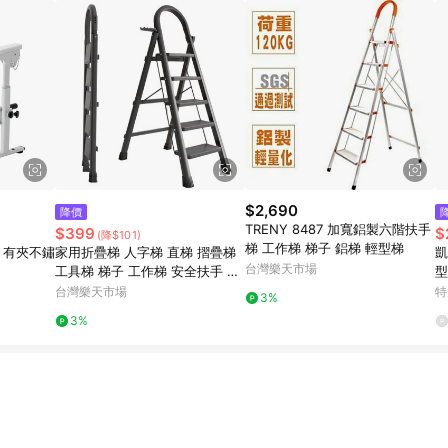
$2,690
降價
TRENY 8487 加寬鋁製六階扶手
$399
$
(降$101)
梯 工作梯 梯子 鋁梯 輕型梯
手 有夾不鏽
家用折疊梯 人字梯 直梯 摺疊梯
凱撒
台灣樂天市場
工具梯 梯子 工作梯 安全扶手 家
型
用梯【GA110】123便利屋
台灣樂天市場
特
3%
3%