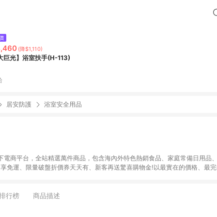
價
,460
(降$1,110)
大巨光】浴室扶手(H-113)
拾
居安防護
浴室安全用品
下電商平台，全站精選萬件商品，包含海內外特色熱銷食品、家庭常備日用品、
9即享免運、限量破盤折價券天天有、新客再送驚喜購物金!以最實在的價格、最
康。LINE好友招募中搜尋@10mart。 ＊特定 iPhone17 將不予回饋，回饋
排行榜
商品描述