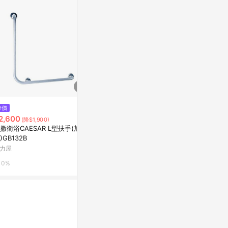
降價
限時加碼
歷史低價
2,600
$1,480
$2,384
(降$1,900)
(降$5
衛浴CAESAR L型扶手(加寬
上下活動扶手 不鏽鋼扶手 安全扶
【納美生醫科
)GB132B
手 U型浴室扶手 安全把手 白鐵
桶扶手架-舒
廁所扶手 無障礙空間殘障扶手 面
雙桿 升級大夾
力屋
蝦皮購物
東森購物 ETMa
盆扶手小便斗扶手馬桶扶手
證美國FDA註
0%
4.8%
0.5%