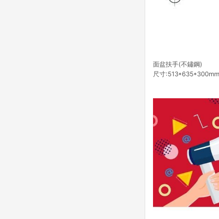
面盆扶手(不鏽鋼)
尺寸:513*635*300m