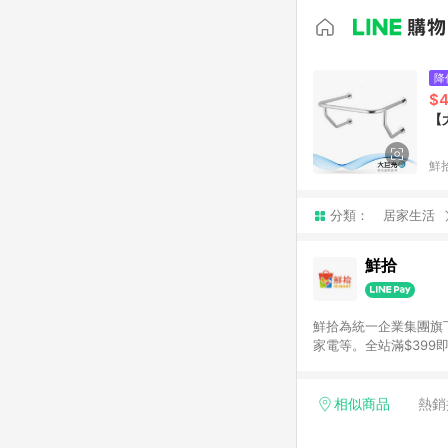
降
$4
【
鮮
分類：
居家生活
鮮拾
鮮拾為統一企業集團旗
家電等。全站滿$39
讓你聰明找新鮮，天天有好
通知為主
相似商品
熱銷