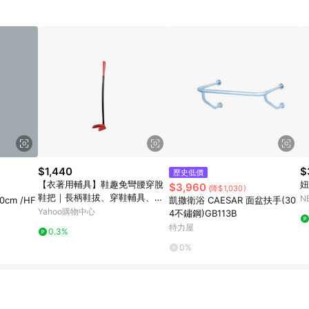
$1,440
$
歷史低價
【衣著用輔具】鞋趣免彎腰穿脫
妞
$3,960
(降$1,030)
鞋把｜長柄鞋拔、穿鞋輔具、銀
N
cm /HF
凱撒衛浴 CAESAR 面盆扶手(30
髮族、孕婦用品、站立鞋拔
Yahoo購物中心
4不鏽鋼)GB113B
特力屋
0.3%
0%