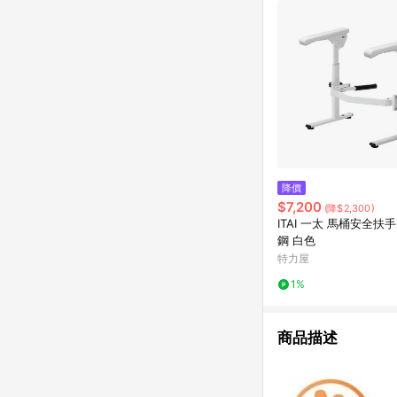
降價
$7,200
(降$2,300)
ITAI 一太 馬桶安全扶
鋼 白色
特力屋
1%
商品描述