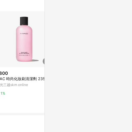
800
$710
降價
AC 時尚化妝刷清潔劑 235ml
M.A.C 時尚化妝刷清潔劑 235ml
$369
(降$51)
光三越skm online
Yahoo購物中心
[家速配]魅尚
髮乳
1%
1%
萬家福線上購
10%