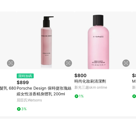
$800
$
限時加碼
時尚化妝刷清潔劑
M
$899
新光三越skm online
新
乳 680
Porsche Design 保時捷玫瑰絲
緞女性淡香精身體乳 200ml
1%
屈臣氏Watsons
3%