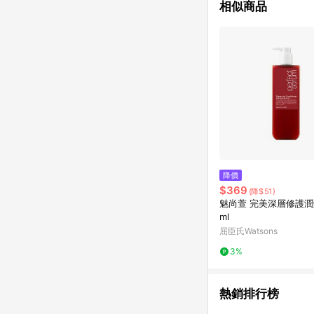
相似商品
降價
$369
(降$51)
魅尚萱 完美深層修護潤髮
ml
屈臣氏Watsons
3%
熱銷排行榜