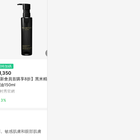
$1,080
限時加碼
限時加碼
《SHISEID
1,350
$3,980
化潔顏油 320
新會員首購享8折】黑米精萃潔
山茶花精萃奢養潔顏油 450ml
PChome 24h
油150ml
植村秀官網
村秀官網
1%
3%
3%
澤。敏感肌膚和眼部肌膚