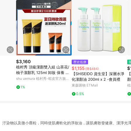
$3,160
歷史低價
植村秀 頂級潔顏雙入組 山茶花/
$1,155
$
(降$484)
柚子潔顏乳 125ml 卸妝 保養 清
【SHISEIDO 資生堂】深層水淨
【
潔 洗面乳 | Shu uemura 官方旗
shu uemura 植村秀-蝦皮官方旗艦
化潔顏油 200ml x 2 -會員禮
顏
艦店
店
東森購物 ETMall
植
1%
0.5%
、汙染物以及微小塵粒，同時使肌膚軟化的淨妝油，讓肌膚散發健康、潔淨光