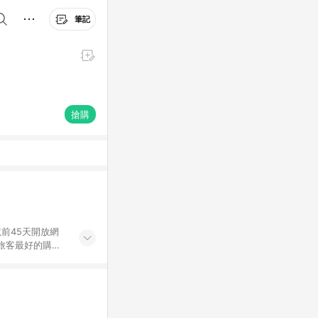
筆記
搶購
前45天開放網
旅客最好的購物