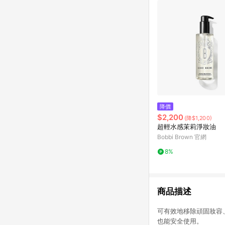
降價
$2,200
(降$1,200)
超輕水感茉莉淨妝油
Bobbi Brown 官網
8%
商品描述
可有效地移除頑固妝容
也能安全使用。