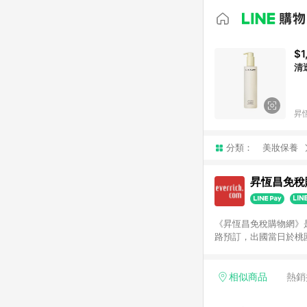
$1
清
昇
分類：
美妝保養
昇恆昌免稅
《昇恆昌免稅購物網》
路預訂，出國當日於桃
體驗。 提醒：訂單退
相似商品
熱銷