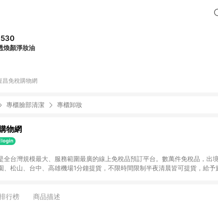
,530
透煥顏淨妝油
恆昌免稅購物網
專櫃臉部清潔
專櫃卸妝
購物網
是全台灣規模最大、服務範圍最廣的線上免稅品預訂平台。數萬件免稅品，出境
園、松山、台中、高雄機場1分鐘提貨，不限時間限制半夜清晨皆可提貨，給予
貨或部分商品退貨，即不具返點資格。
排行榜
商品描述