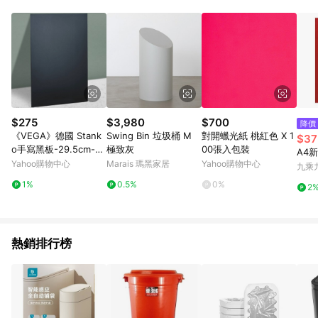
$275
$3,980
$700
降價
《VEGA》德國 Stank
Swing Bin 垃圾桶 M
對開蠟光紙 桃紅色 X 1
$37
o手寫黑板-29.5cm--
極致灰
00張入包裝
A4
布告欄 公佈欄 告示欄
Yahoo購物中心
Marais 瑪黑家居
Yahoo購物中心
九乘
立式掛式小黑板
1%
0.5%
0%
2
熱銷排行榜