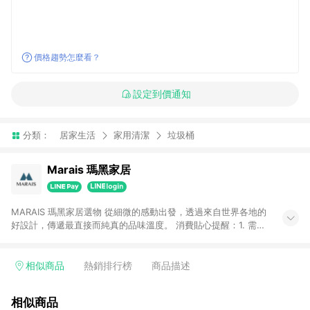
價格趨勢怎麼看？
設定到價通知
分類：
居家生活
家用清潔
垃圾桶
Marais 瑪黑家居
MARAIS 瑪黑家居選物 從細微的感動出發，透過來自世界各地的
好設計，傳遞最直接而純真的品味溫度。 消費貼心提醒：1. 需透
過LINE購物前往瑪黑家居官網消費，並在同一瀏覽器於24小時內
結帳，方才可享有LINE POINTS回饋資格。 2. 若使用瑪黑家居
APP下單，將不符合贈點資格。 3. 點數將於出貨後60天前後發
相似商品
熱銷排行榜
商品描述
送。4. 預購品不符合贈點資格。
相似商品