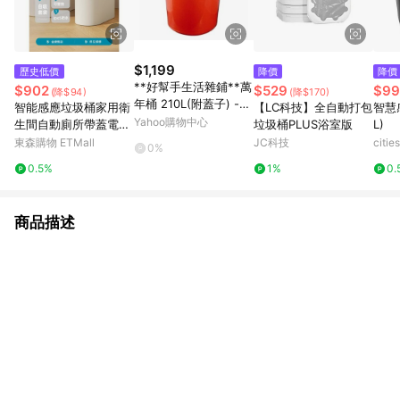
$1,199
歷史低價
降價
降價
**好幫手生活雜鋪**萬
$902
$529
$99
(降$94)
(降$170)
年桶 210L(附蓋子) ---
智能感應垃圾桶家用衛
【LC科技】全自動打包
智慧
--儲水桶.營業用垃圾
Yahoo購物中心
生間自動廁所帶蓋電動
垃圾桶PLUS浴室版
L)
桶.萬能桶
吸附鋪袋夾縫2025新
東森購物 ETMall
JC科技
citi
0%
款
0.5%
1%
0.
商品描述