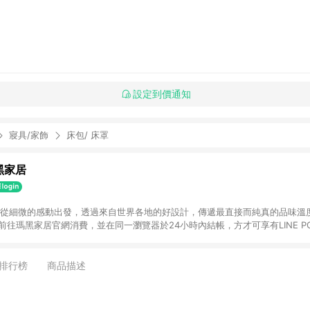
設定到價通知
寢具/家飾
床包/ 床罩
瑪黑家居
選物 從細微的感動出發，透過來自世界各地的好設計，傳遞最直接而純真的品味溫
購物前往瑪黑家居官網消費，並在同一瀏覽器於24小時內結帳，方才可享有LINE PO
點資格。 3. 點數將於出貨後60天前後發送。4. 預購品不符合贈點資
排行榜
商品描述