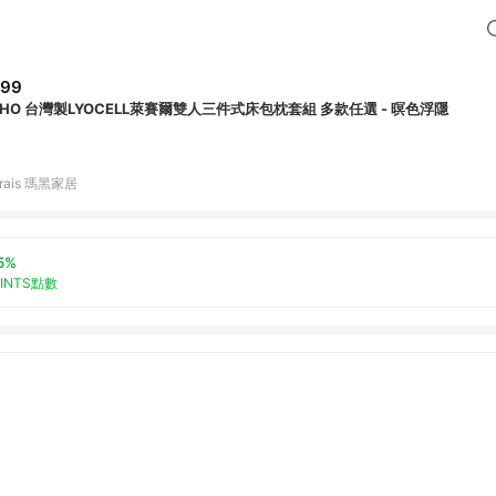
599
UHO 台灣製LYOCELL萊賽爾雙人三件式床包枕套組 多款任選 - 暝色浮隱
rais 瑪黑家居
5%
OINTS點數