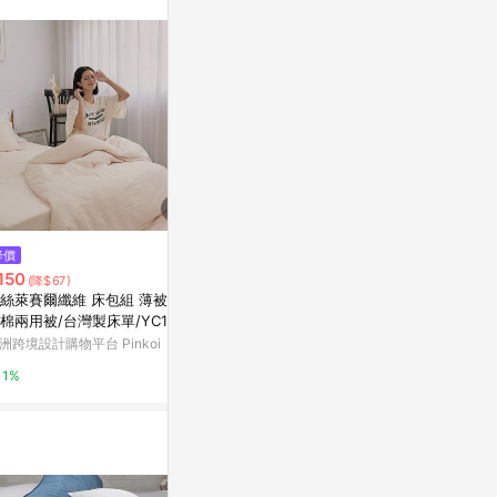
降價
降價
降價
150
$3,040
$549
(降$67)
(降$760)
(降$246
絲萊賽爾纖維 床包組 薄被套
【SAVAMUNT賽芙嫚】三件床包
德國銀離子抗菌
棉兩用被/台灣製床單/YC16
組 奧地利蘭精天絲™莫代爾 棉花
雙/加大/特大
糖粉(標準雙人/加大雙人/特大雙
04
洲跨境設計購物平台 Pinkoi
京站i購物Qonline
亞洲跨境設計購物
人)-廠商直送
1%
3%
1%