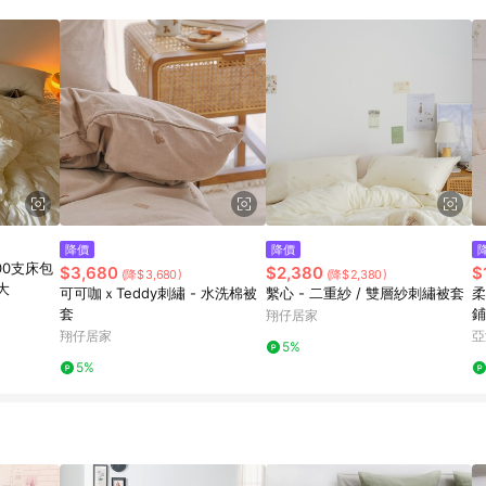
降價
降價
100支床包
$3,680
$2,380
$
(降$3,680)
(降$2,380)
大
可可咖ｘTeddy刺繡 - 水洗棉被
繫心 - 二重紗 / 雙層紗刺繡被套
柔
套
鋪
翔仔居家
翔仔居家
亞
5%
5%