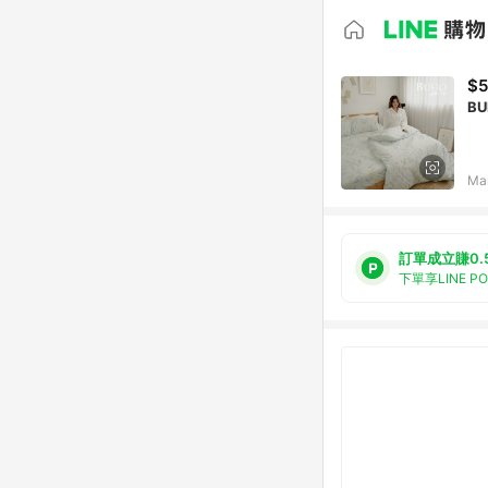
$
B
Ma
訂單成立賺0.
下單享LINE P