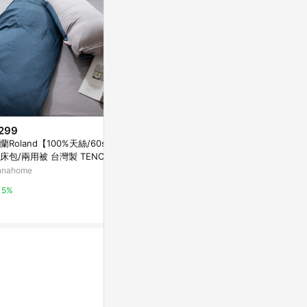
299
$2,380
限時加碼
蘭Roland【100%天絲/60s】
【Tonia Nicole 東妮寢飾】10
$149
床包/兩用被 台灣製 TENCEL L
0%精梳棉兩用被床包組-雙人(多
隔日到貨 冰涼
ocel
款任選)
nnahome
PChome 24h購物
絲床包 涼感床
人床包 素色
蝦皮購物
5%
1%
加大床包 絲
12%