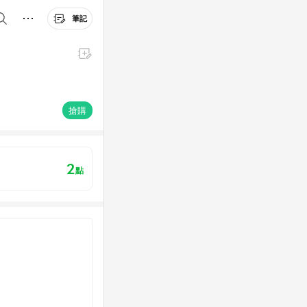
筆記
搶購
2
點