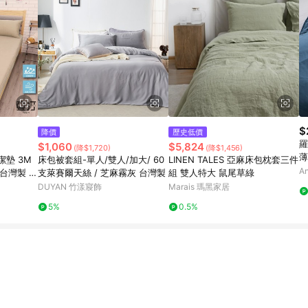
$
降價
歷史低價
羅
$1,060
$5,824
(降$1,720)
(降$1,456)
薄
潔墊 3M
床包被套組-單人/雙人/加大/ 60
LINEN TALES 亞麻床包枕套三件
y
A
台灣製 單
支萊賽爾天絲 / 芝麻霧灰 台灣製
組 雙人特大 鼠尾草綠
/床包組/
DUYAN 竹漾寢飾
Marais 瑪黑家居
5%
0.5%