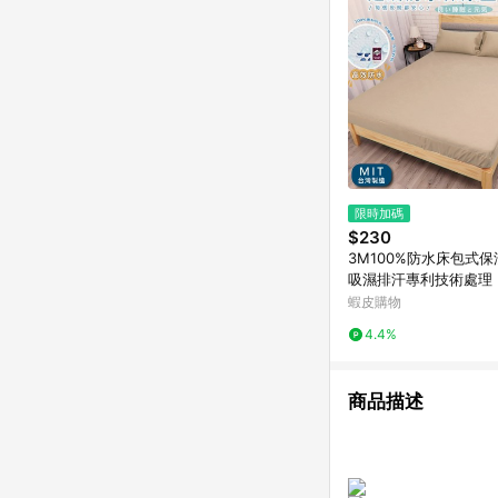
限時加碼
$230
3M100%防水床包式保
吸濕排汗專利技術處理 
人/雙人/加大/特大/床單
蝦皮購物
床包 亞汀 奶茶色
4.4%
商品描述