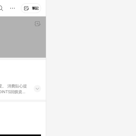
筆記
度。 消費貼心提
INTS回饋資