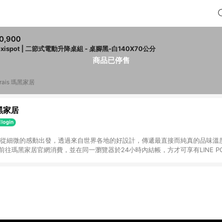
0,900
exispot | 二節式電動升降桌組 - 桌腳黑-白140X70公分
商品已停售
rais 瑪黑家居
瑪黑家居
選物 從細微的感動出發，透過來自世界各地的好設計，傳遞最直接而純真的品味溫
購物前往瑪黑家居官網消費，並在同一瀏覽器於24小時內結帳，方才可享有LINE PO
點資格。 3. 點數將於出貨後60天前後發送。4. 預購品不符合贈點資