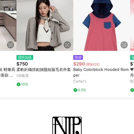
限時加碼
降價
$750
$290
$
(降$420)
裝 輕奢高
柔軟針織排釦抽鬚短版毛衣外套
Baby Colorblock Hooded Rom

季新款 氣
per
丹
OB嚴選
緻針織長裙
愛
Carter's
蝦
10%
裙
0.5%