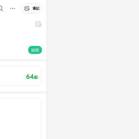
筆記
搶購
64
點