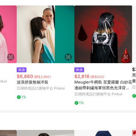
$
降價
降價
黑
$6,860
$2,816
(降$2,940)
(降$420)
畫
koi
波浪拼接無袖洋裝
Meugler牛稠島 至愛羅蘭 白紗花
亞
邊絲帶刺繡海軍領黑色光澤背心
亞洲跨境設計購物平台 Pinkoi
裙
亞洲跨境設計購物平台 Pinkoi
1%
1%