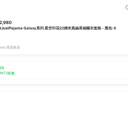
2,980
tJustPajama Galaxy系列 星空印花22姆米真絲長袖睡衣套裝 - 黑色-S
rais 瑪黑家居
5%
OINTS點數