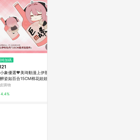
$120
限時加碼
歷史低價
童趣刺繡貼-
121
$2,500
(降$2,124)
亞洲跨境設計購物
小象優選🧡美琦動漫上伊那牡
agnes b.Sport b. 女裝 顔色條紋
醉姿如百合15CM棉花娃娃可
襯衫洋裝(多款)
1%
酒瓶挂件醉姿百合男女禮物
皮購物
Yahoo購物中心
4.4%
0.3%