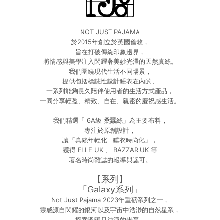
NOT JUST PAJAMA
於2015年創立於英國倫敦，
旨在打破傳統印象邊界，
將情感與美學注入閃耀著美妙光澤的天然真絲。
我們圍繞現代生活不同場景，
提供包括標誌性設計睡衣在內的、
一系列能夠長久陪伴使用者的生活方式產品，
一同分享輕盈、精致、自在、親密的慶祝感生活。
我們精選「 6A級 桑蠶絲」為主要布料，
專注於原創設計，
讓「真絲年輕化 · 睡衣時尚化」，
獲得 ELLE UK 、 BAZZAR UK 等
著名時尚雜誌的報導與認可。
【系列】
「Galaxy系列」
Not Just Pajama 2023年重磅系列之一，
靈感源自閃耀的銀河以及宇宙中浩渺的自然星系，
探索溫暖且純淨的光亮。