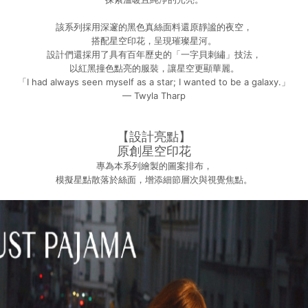
該系列採用深邃的黑色真絲面料還原靜謐的夜空，
搭配星空印花，呈現璀璨星河。
設計們還採用了具有百年歷史的「一字貝刺繡」技法，
以紅黑撞色點亮的服裝，讓星空更顯華麗。
「I had always seen myself as a star; I wanted to be a galaxy.」
— Twyla Tharp
【設計亮點】
原創星空印花
專為本系列繪製的圖案排布，
模擬星點散落於絲面，增添細節層次與視覺焦點。