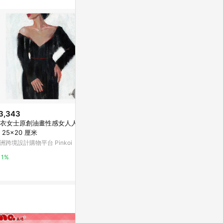
3,343
$2,480
$6,860
衣女士原創油畫性感女人人體
Studio Doe - 緞光雙面穿連袖洋
紫色蕾絲拼圖
 25x20 厘米
裝
亞洲跨境設計購物
洲跨境設計購物平台 Pinkoi
Studio Doe
1%
1%
2%