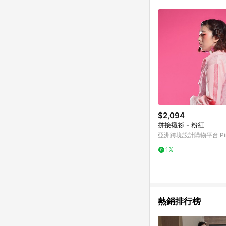
$2,094
拼接襯衫 - 粉紅
亞洲跨境設計購物平台 Pin
1%
熱銷排行榜