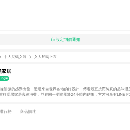
設定到價通知
中大尺碼女裝
女大尺碼上衣
瑪黑家居
選物 從細微的感動出發，透過來自世界各地的好設計，傳遞最直接而純真的品味溫
購物前往瑪黑家居官網消費，並在同一瀏覽器於24小時內結帳，方才可享有LINE PO
點資格。 3. 點數將於出貨後60天前後發送。4. 預購品不符合贈點資
排行榜
商品描述