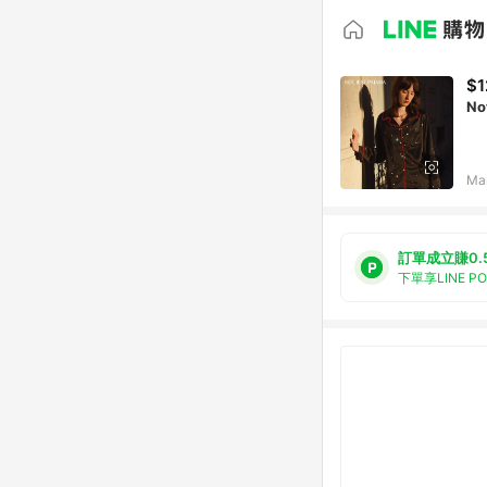
$1
No
Ma
訂單成立賺0.
下單享LINE P