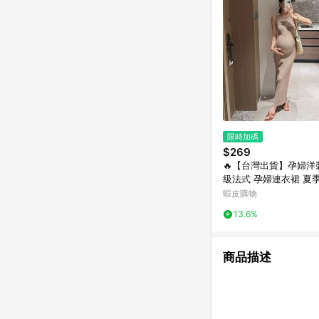
限時加碼
$269
🔥【台灣出貨】孕婦洋
級法式 孕婦連衣裙 夏
質 修身 潮媽遮肉 精
蝦皮購物
修身孕婦長裙 無袖薄款
13.6%
商品描述