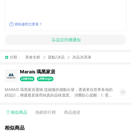
價格趨勢怎麼看？
設定到價通知
分類：
美食生鮮
甜點/冰品
冰品冰淇淋
Marais 瑪黑家居
MARAIS 瑪黑家居選物 從細微的感動出發，透過來自世界各地的
好設計，傳遞最直接而純真的品味溫度。 消費貼心提醒：1. 需透
過LINE購物前往瑪黑家居官網消費，並在同一瀏覽器於24小時內
結帳，方才可享有LINE POINTS回饋資格。 2. 若使用瑪黑家居
APP下單，將不符合贈點資格。 3. 點數將於出貨後60天前後發
相似商品
熱銷排行榜
商品描述
送。4. 預購品不符合贈點資格。
相似商品