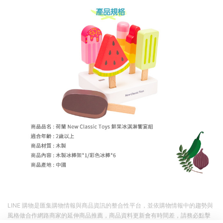
LINE 購物是匯集購物情報與商品資訊的整合性平台，並依購物情報中的趨勢與
風格做合作網路商家的延伸商品推薦，商品資料更新會有時間差，請務必點擊