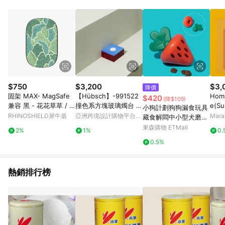
$750
$3,200
$3,
降價
固架 MAX- MagSafe
【Hübsch】-991522
Homa
$420
(降$105)
兼容 黑 - 花花草草 / Fl
撞色系方塊玻璃燭台 擺
e(Su
小狗計劃狗狗漏食玩具
owers & Plants - 靜謐
飾 紙鎮
f A
RHINOSHIELD犀牛盾
亞洲跨境設計購物平台
Mar
藏食解悶中小型犬磨牙
森林
尺寸
Pinkoi
潔齒寵物用品
東森購物 ETMall
2%
1%
0.
0.5%
熱銷排行榜