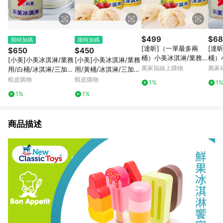
$499
$68
限時加碼
限時加碼
[達昕]（一單最多兩
[達
$650
$450
桶）小美冰淇淋/業務
桶）
[小美]小美冰淇淋/業務
[小美]小美冰淇淋/業務
用/黃桶/三加侖/多種口
用/
萬家福線上購物
萬家
用/白桶/冰淇淋/三加
用/黃桶/冰淇淋/三加
味/下單請備註口味
味/
侖/多種口味
侖/多種口味
蝦皮購物
蝦皮購物
1%
1
1%
1%
商品描述