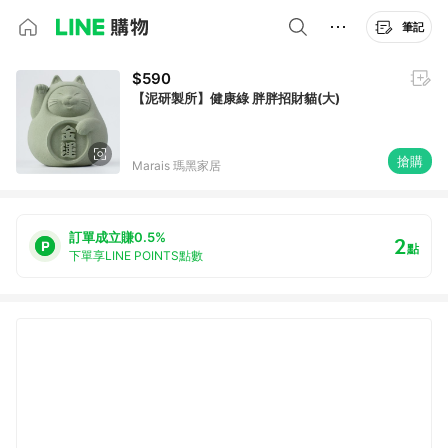
筆記
$590
【泥研製所】健康綠 胖胖招財貓(大)
搶購
Marais 瑪黑家居
訂單成立賺0.5%
2
點
下單享LINE POINTS點數