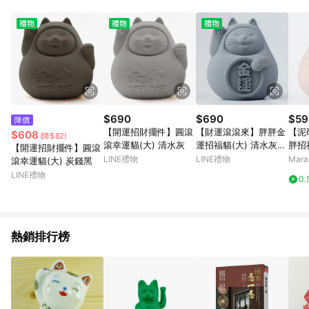
$690
$690
$59
降價
【開運招財擺件】圓滾
【財運滾滾來】胖胖金
【泥
$608
(降$82)
滾幸運貓(大) 清水灰
運招福貓(大) 清水灰
胖招
【開運招財擺件】圓滾
金運
LINE禮物
LINE禮物
Mar
滾幸運貓(大) 炭錢黑
LINE禮物
0.
熱銷排行榜