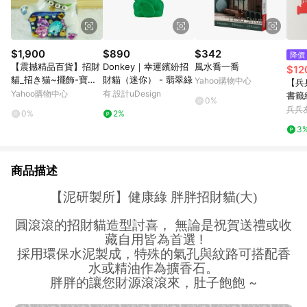
$1,900
$890
$342
降價
【震撼精品百貨】招財
Donkey｜幸運繽紛招
風水喬一喬
$12
貓_招き猫~擺飾-寶石
財貓（迷你） - 翡翠綠
Yahoo購物中心
【兵
【共1款】
Yahoo購物中心
有.設計uDesign
書籤
0%
兵兵
0%
2%
3
商品描述
【泥研製所】健康綠 胖胖招財貓(大)
圓滾滾的招財貓造型討喜，
無論是祝賀送禮或收
!
藏自用皆為首選
採用環保水泥製成，特殊的氣孔與紋路可搭配香
水或精油作為擴香石。
~
胖胖的讓您財源滾滾來，肚子飽飽