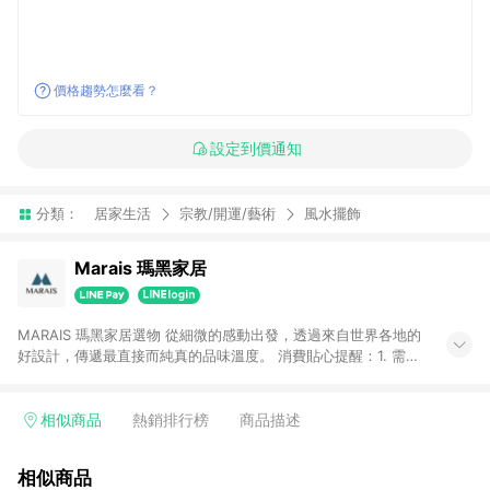
價格趨勢怎麼看？
設定到價通知
分類：
居家生活
宗教/開運/藝術
風水擺飾
Marais 瑪黑家居
MARAIS 瑪黑家居選物 從細微的感動出發，透過來自世界各地的
好設計，傳遞最直接而純真的品味溫度。 消費貼心提醒：1. 需透
過LINE購物前往瑪黑家居官網消費，並在同一瀏覽器於24小時內
結帳，方才可享有LINE POINTS回饋資格。 2. 若使用瑪黑家居
APP下單，將不符合贈點資格。 3. 點數將於出貨後60天前後發
相似商品
熱銷排行榜
商品描述
送。4. 預購品不符合贈點資格。
相似商品