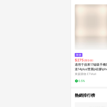
降價
$275
(降$68)
適用于蘋果17磁吸手機殼
迷14plus雙層p硅膠ipho
omax軍旅保護套戰術
東森購物 ETMall
用磨軍事風magsafe
0.5%
熱銷排行榜