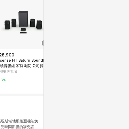
28,900
$1,389
降價
isense HT Saturn SoundBar
THOMSON 
$2,500
(降$3,500)
繞音響組 家庭劇院 公司貨
T06U
雙機 - 延長保固『一年』
灣樂天市場
Yahoo購物中
EJZZ 臺灣官方網站
3%
0.3%
0%
，展現斯堪地那維亞機能美
不受時間影響的講究設