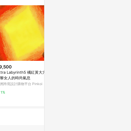
9,500
$1,904
降價
xtra Labyrinth5 橘紅黃大方巾
【微瑕特惠】【福利品】抽象畫
$13,650
(降$
黎女人的時尚氣息
• 奶茶米棕色II- 臥室掛畫
工業風投射吊燈(
洲跨境設計購物平台 Pinkoi
亞洲跨境設計購物平台 Pinkoi
41
燈飾123
1%
1%
3%