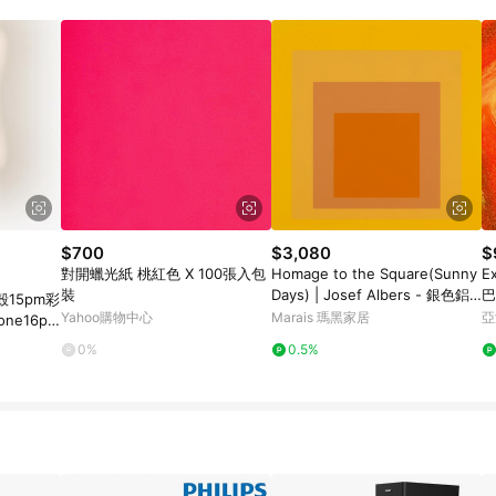
$700
$3,080
$
對開蠟光紙 桃紅色 X 100張入包
Homage to the Square(Sunny
E
裝
Days) | Josef Albers - 銀色鋁
巴
15pm彩
框-中尺寸
Yahoo購物中心
Marais 瑪黑家居
亞
ne16pr
防摔高級耐
0%
0.5%