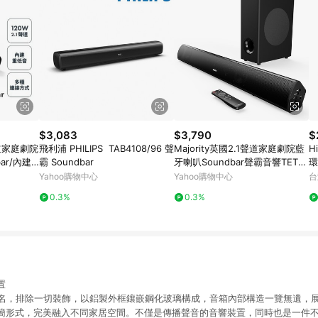
$3,083
$3,790
$
1聲道家庭劇院
飛利浦 PHILIPS TAB4108/96 聲
Majority英國2.1聲道家庭劇院藍
H
ar/內建
霸 Soundbar
牙喇叭Soundbar聲霸音響TETO
環
N-PLUS ★送7-11商品卡500元
Yahoo購物中心
Yahoo購物中心
台
0.3%
0.3%
置
 以透明為名，排除一切裝飾，以鋁製外框鑲嵌鋼化玻璃構成，音箱內部構造一覽無遺
簡形式，完美融入不同家居空間。不僅是傳播聲音的音響裝置，同時也是一件