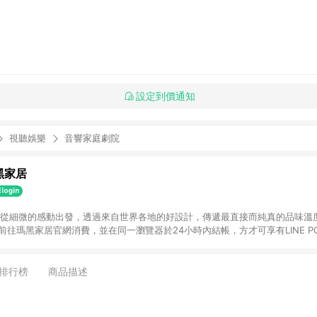
設定到價通知
視聽娛樂
音響家庭劇院
瑪黑家居
選物 從細微的感動出發，透過來自世界各地的好設計，傳遞最直接而純真的品味溫
購物前往瑪黑家居官網消費，並在同一瀏覽器於24小時內結帳，方才可享有LINE PO
點資格。 3. 點數將於出貨後60天前後發送。4. 預購品不符合贈點資
排行榜
商品描述