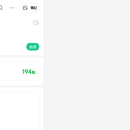
筆記
搶購
194
點