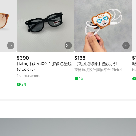
$390
$168
$
[1atm] 抗UV400 百搭多色墨鏡
【刺繡捲線器】墨鏡小狗
輕
(6 colors)
亞洲跨境設計購物平台 Pinkoi
Kl
1-atmosphere
1%
2%