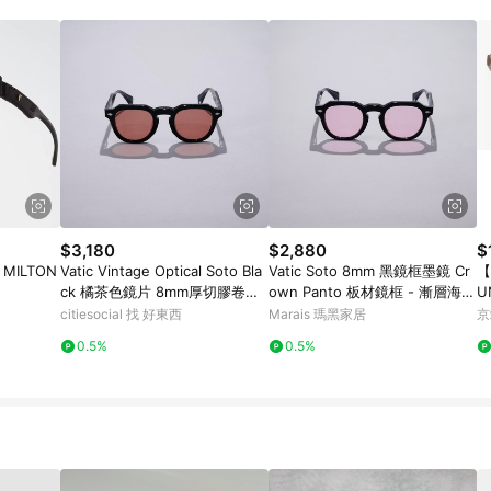
$3,180
$2,880
$
MILTON
Vatic Vintage Optical Soto Bla
Vatic Soto 8mm 黑鏡框墨鏡 Cr
【
ck 橘茶色鏡片 8mm厚切膠卷墨
own Panto 板材鏡框 - 漸層海洋
U
鏡 黑框紫片
藍色鏡片
citiesocial 找 好東西
Marais 瑪黑家居
京
0.5%
0.5%