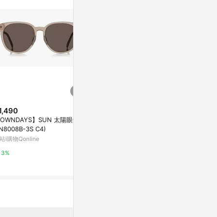
1,490
$500
降價
OWNDAYS】SUN 太陽眼鏡(S
BLR 雷朋款 E
$196
(降$49)
N8008B-3S C4)
Rouge Red
小紅書同款墨鏡男太陽眼鏡女蛤
站i購物Qonline
亞洲跨境設計購物
蟆鏡司機鏡復古潮流抖音跨境TR
5022
東森購物 ETMall
3%
1%
0.5%