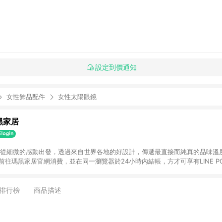
設定到價通知
女性飾品配件
女性太陽眼鏡
瑪黑家居
選物 從細微的感動出發，透過來自世界各地的好設計，傳遞最直接而純真的品味溫
購物前往瑪黑家居官網消費，並在同一瀏覽器於24小時內結帳，方才可享有LINE PO
點資格。 3. 點數將於出貨後60天前後發送。4. 預購品不符合贈點資
排行榜
商品描述