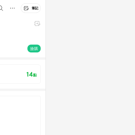
筆記
搶購
14
點