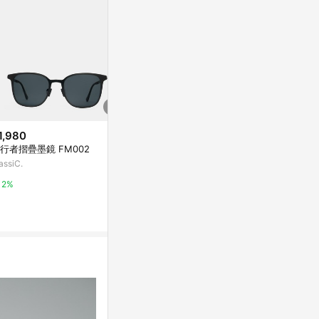
1,980
$1,980
降價
行者摺疊墨鏡 FM002
MAX&CO. 
$2,255
(降$563)
assiC.
Yahoo購物中
2023新凱旋門墨鏡女lisa同款高
版本六邊形太陽眼鏡法式復古風
2%
0.3%
街拍
東森購物 ETMall
0.5%