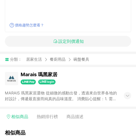
價格趨勢怎麼看？
設定到價通知
分類：
居家生活
餐廚用品
碗盤餐具
Marais 瑪黑家居
MARAIS 瑪黑家居選物 從細微的感動出發，透過來自世界各地的
好設計，傳遞最直接而純真的品味溫度。 消費貼心提醒：1. 需透
過LINE購物前往瑪黑家居官網消費，並在同一瀏覽器於24小時內
結帳，方才可享有LINE POINTS回饋資格。 2. 若使用瑪黑家居
APP下單，將不符合贈點資格。 3. 點數將於出貨後60天前後發
相似商品
熱銷排行榜
商品描述
送。4. 預購品不符合贈點資格。
相似商品