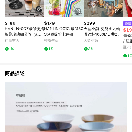
$189
$179
$299
降價
HANLIN-SGZ環保便攜
HANLIN-7C1C 環保SG
天藍小舖-史努比大頭
$1,
折疊玻璃細吸管（細
S矽膠吸管七件組
吸管杯1060ML-共2
葡萄牙
管）
色-$299【A1111544
神腦生活
神腦生活
天藍小舖
/ 
3】
叉四
亞洲
1%
1%
3%
Pinko
1
商品描述