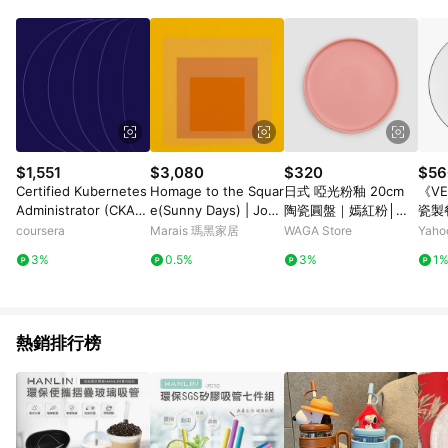
$1,551
$3,080
$320
$56
Certified Kubernetes
Homage to the Squar
日式 啞光粉釉 20cm
《VE
Administrator (CKA):
e(Sunny Days) | Jose
陶瓷圓盤｜嫣紅粉│單
瓷製餐
Unit 3
f Albers - 銀色鋁框-中
品
器皿
coursera
Marais 瑪黑家居
WAGA Store
Yah
尺寸
3%
0.5%
3%
1
熱銷排行榜