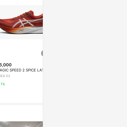
6,000
$4,171
$7,241
AGIC SPEED 2 SPICE LATTE
Asics 亞瑟士 Sonicblast 1012B
ASICS GEL-
862-101 女 慢跑鞋 跑鞋 路跑 箱
WHITE RED
REA 02
根驛傳 白 綠
PChome 24h購物
AREA 02
1%
1%
1%