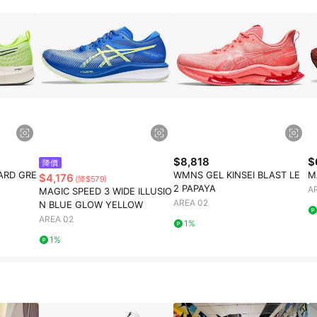
$8,818
$
降價
ARD GRE
WMNS GEL KINSEI BLAST LE
M
$4,176
(降$579)
2 PAPAYA
A
MAGIC SPEED 3 WIDE ILLUSIO
AREA 02
N BLUE GLOW YELLOW
AREA 02
1%
1%