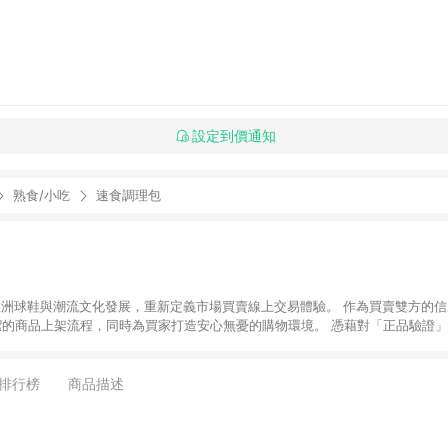
設定到價通知
熟食/小吃
速食調理包
推動亞洲球鞋與潮流文化發展，重新定義市場買賣線上交易體驗。 作為買賣雙方的信
潔的商品上架流程，同時為買家打造安心無憂的購物環境。 憑藉對「正品驗證」
平台。 客服專線：+886-2-2706-9977 (#19) 客服信箱：
時間：週一至週五 10:00 – 18:00
排行榜
商品描述