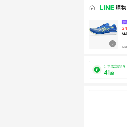
降
$4
MA
AR
訂單成立賺1%
41
點