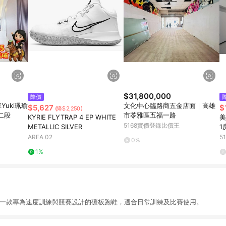
$31,800,000
降價
uki珮瑜
文化中心臨路商五金店面｜高雄
$5,627
$
(降$2,250)
二段
市苓雅區五福一路
KYRIE FLYTRAP 4 EP WHITE
美
5168實價登錄比價王
METALLIC SILVER
1
路
AREA 02
5
0%
1%
EED是一款專為速度訓練與競賽設計的碳板跑鞋，適合日常訓練及比賽使用。​