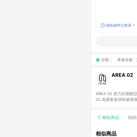
價格趨勢怎麼看？
分類：
美食生鮮
AREA 02
AREA 02 致力於
02 為賣家提供快速簡
02 已成為亞洲領先的球鞋、街頭服飾與收藏品交易
cs@area02.com 服務
相似商品
熱銷
相似商品