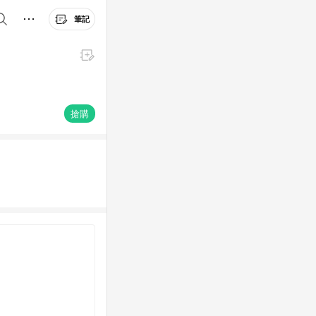
筆記
搶購