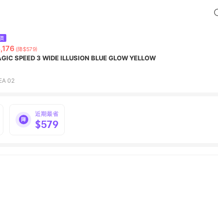
價
,176
(降$579)
GIC SPEED 3 WIDE ILLUSION BLUE GLOW YELLOW
EA 02
近期最省
$579