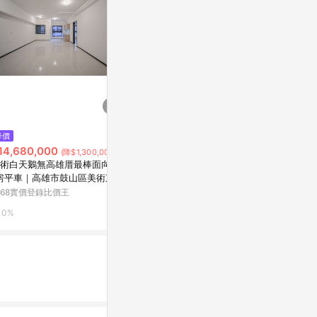
$126
$29,800,0
降價
釘井淨好像看得見部長的XXX。
73大地坪6
14,680,000
(降$1,300,000)
(全)
學橋頭新市鎮
術白天鵝無高雄厝最棒面向2+
橋頭區甲昌路
Yahoo購物中心
5168實價登錄
房平車｜高雄市鼓山區美術東四
168實價登錄比價王
0%
0%
0%