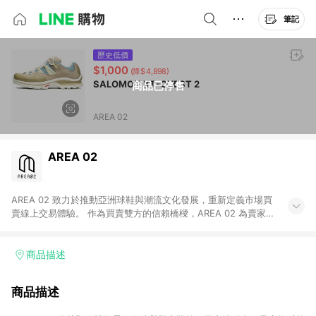
筆記
歷史低價
$1,000
(降$4,898)
SALOMON XT-QUEST 2
商品已停售
AREA 02
AREA 02
AREA 02 致力於推動亞洲球鞋與潮流文化發展，重新定義市場買
賣線上交易體驗。 作為買賣雙方的信賴橋樑，AREA 02 為賣家提
供快速簡潔的商品上架流程，同時為買家打造安心無憂的購物環
境。 憑藉對「正品驗證」的堅持，AREA 02 已成為亞洲領先的球
鞋、街頭服飾與收藏品交易平台。 客服專線：+886-2-2706-
商品描述
9977 (#19) 客服信箱：cs@area02.com 服務時間：週一至週五
10:00 – 18:00
商品描述