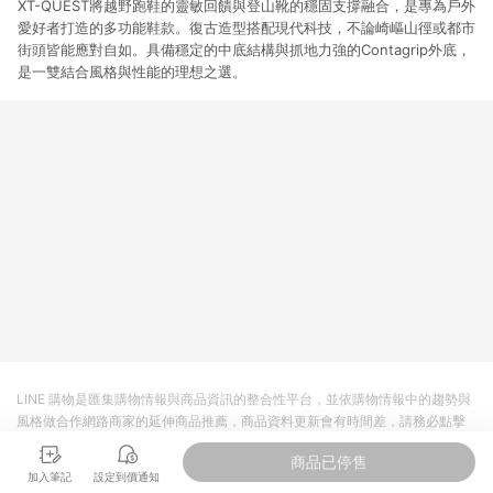
XT-QUEST將越野跑鞋的靈敏回饋與登山靴的穩固支撐融合，是專為戶外
愛好者打造的多功能鞋款。復古造型搭配現代科技，不論崎嶇山徑或都市
街頭皆能應對自如。具備穩定的中底結構與抓地力強的Contagrip外底，
是一雙結合風格與性能的理想之選。
LINE 購物是匯集購物情報與商品資訊的整合性平台，並依購物情報中的趨勢與
風格做合作網路商家的延伸商品推薦，商品資料更新會有時間差，請務必點擊
商品至各合作網路商家，確認現售價與購物條件，一切資訊以合作廠商網頁為
商品已停售
準。
加入筆記
設定到價通知