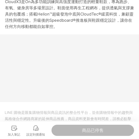
CloudX3是On為多功能訓練與高強度運動打造的輕量鞋款，專為跑步、
有氧、健身房等多場景設計。鞋面使用再生工程網布，提供透氣與支撐兼
具的包覆感；搭載Helion™超級發泡中底與CloudTec®緩震科技，兼顧靈
活性與穩定性。升級後的Speedboard®推進板與鞋跟穩定設計，讓你在
任何方向移動都能自如掌控。
LINE 購物是匯集購物情報與商品資訊的整合性平台，並依購物情報中的趨勢與
風格做合作網路商家的延伸商品推薦，商品資料更新會有時間差，請務必點擊
商品至各合作網路商家，確認現售價與購物條件，一切資訊以合作廠商網頁為
商品已停售
準。
加入筆記
設定到價通知