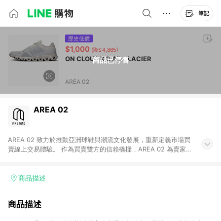
筆記
歷史低價
$1,000
(降$4,865)
ON CLOUD X 3 AD GLACIER
商品已停售
AREA 02
AREA 02
AREA 02 致力於推動亞洲球鞋與潮流文化發展，重新定義市場買
賣線上交易體驗。 作為買賣雙方的信賴橋樑，AREA 02 為賣家提
供快速簡潔的商品上架流程，同時為買家打造安心無憂的購物環
境。 憑藉對「正品驗證」的堅持，AREA 02 已成為亞洲領先的球
鞋、街頭服飾與收藏品交易平台。 客服專線：+886-2-2706-
商品描述
9977 (#19) 客服信箱：cs@area02.com 服務時間：週一至週五
10:00 – 18:00
商品描述