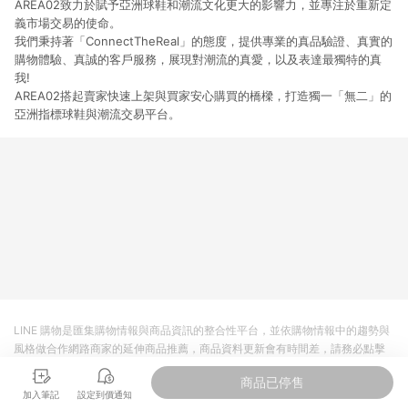
AREA02致力於賦予亞洲球鞋和潮流文化更大的影響力，並專注於重新定
義市場交易的使命。
我們秉持著「ConnectTheReal」的態度，提供專業的真品驗證、真實的
購物體驗、真誠的客戶服務，展現對潮流的真愛，以及表達最獨特的真
我!
AREA02搭起賣家快速上架與買家安心購買的橋樑，打造獨一「無二」的
亞洲指標球鞋與潮流交易平台。
LINE 購物是匯集購物情報與商品資訊的整合性平台，並依購物情報中的趨勢與
風格做合作網路商家的延伸商品推薦，商品資料更新會有時間差，請務必點擊
商品至各合作網路商家，確認現售價與購物條件，一切資訊以合作廠商網頁為
商品已停售
準。
加入筆記
設定到價通知