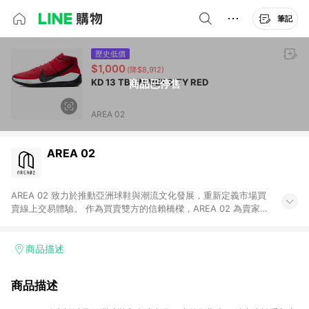
筆記
歷史低價
$1,000
(降$8,912)
KD 13 TB UNIVERSITY RED
商品已停售
AREA 02
AREA 02
AREA 02 致力於推動亞洲球鞋與潮流文化發展，重新定義市場買
賣線上交易體驗。 作為買賣雙方的信賴橋樑，AREA 02 為賣家提
供快速簡潔的商品上架流程，同時為買家打造安心無憂的購物環
境。 憑藉對「正品驗證」的堅持，AREA 02 已成為亞洲領先的球
鞋、街頭服飾與收藏品交易平台。 客服專線：+886-2-2706-
商品描述
9977 (#19) 客服信箱：cs@area02.com 服務時間：週一至週五
10:00 – 18:00
商品描述