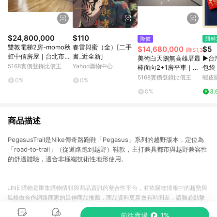
$24,800,000
$110
降價
限時
雙敦電梯2房-momo秋
春雷與蜜（全）[二手
$14,680,000
$5
(降$1,300,0
虹中信房屋｜台北市松
書_近全新]
美術白天鵝無高雄厝最
▶台灣
山區長安東路二段
5168實價登錄比價王
Yahoo購物中心
棒面向2+1房平車｜高
包袋
雄市鼓山區美術東四路
色紅
5168實價登錄比價王
蝦皮
0%
0%
0%
3.
商品描述
PegasusTrail是Nike傳奇路跑鞋「Pegasus」系列的越野版本，定位為
「road‑to‑trail」（從道路跑到越野）鞋款，主打兼具都市與越野兼容性
的舒適體驗，適合非極端技術性地形使用。
LINE 購物是匯集購物情報與商品資訊的整合性平台，並依購物情報中的趨勢與
風格做合作網路商家的延伸商品推薦，商品資料更新會有時間差，請務必點擊
商品至各合作網路商家，確認現售價與購物條件，一切資訊以合作廠商網頁為
前往賣場
1%
準。