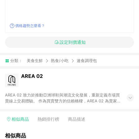
價格趨勢怎麼看？
設定到價通知
分類：
美食生鮮
熟食/小吃
速食調理包
AREA 02
AREA 02 致力於推動亞洲球鞋與潮流文化發展，重新定義市場買
賣線上交易體驗。 作為買賣雙方的信賴橋樑，AREA 02 為賣家提
供快速簡潔的商品上架流程，同時為買家打造安心無憂的購物環
境。 憑藉對「正品驗證」的堅持，AREA 02 已成為亞洲領先的球
鞋、街頭服飾與收藏品交易平台。 客服專線：+886-2-2706-
相似商品
熱銷排行榜
商品描述
9977 (#19) 客服信箱：cs@area02.com 服務時間：週一至週五
10:00 – 18:00
相似商品