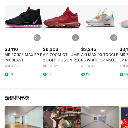
$3,110
$9,306
$3,245
$3,
AIR FORCE MAX EP P
AIR ZOOM GT JUMP
AIR MAX 90 TOGGLE
AIR
INK BLAST
2 LIGHT FUSION RED
PS WHITE CRIMSON
EP P
BLISS
AREA 02
AREA 02
AREA 02
AREA
1%
1%
1%
1
熱銷排行榜