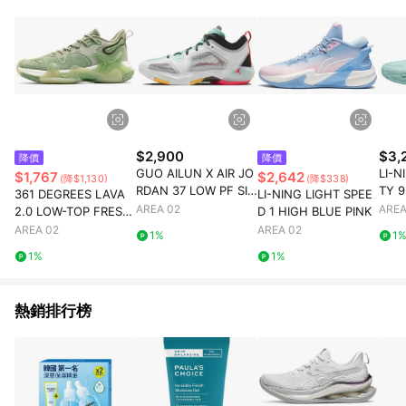
$2,900
$3,
降價
降價
GUO AILUN X AIR JO
LI-N
$1,767
$2,642
(降$1,130)
(降$338)
RDAN 37 LOW PF SIL
TY 9
361 DEGREES LAVA
LI-NING LIGHT SPEE
VER ISLAND GREEN
E
AREA 02
AREA
2.0 LOW-TOP FRESH
D 1 HIGH BLUE PINK
GREEN
AREA 02
AREA 02
1%
1
1%
1%
熱銷排行榜