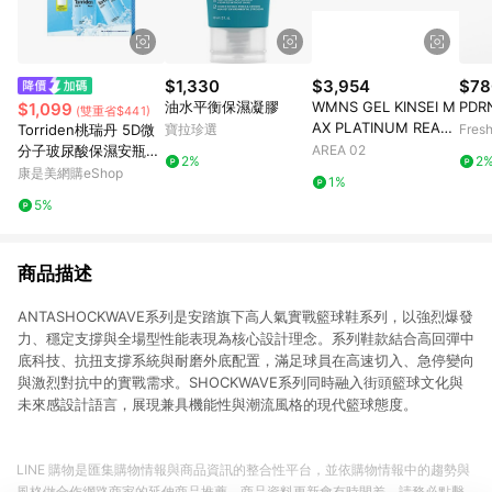
$1,330
$3,954
$78
油水平衡保濕凝膠
WMNS GEL KINSEI M
PD
$1,099
(雙重省$441)
AX PLATINUM REAL
Torriden桃瑞丹 5D微
寶拉珍選
Fres
WHITE PURE SILVER
分子玻尿酸保濕安瓶精
AREA 02
2%
2
華限量套裝-精華50ML
康是美網購eShop
1%
*2、凝霜20ML*1
5%
商品描述
ANTASHOCKWAVE系列是安踏旗下高人氣實戰籃球鞋系列，以強烈爆發
力、穩定支撐與全場型性能表現為核心設計理念。系列鞋款結合高回彈中
底科技、抗扭支撐系統與耐磨外底配置，滿足球員在高速切入、急停變向
與激烈對抗中的實戰需求。SHOCKWAVE系列同時融入街頭籃球文化與
未來感設計語言，展現兼具機能性與潮流風格的現代籃球態度。
LINE 購物是匯集購物情報與商品資訊的整合性平台，並依購物情報中的趨勢與
風格做合作網路商家的延伸商品推薦，商品資料更新會有時間差，請務必點擊