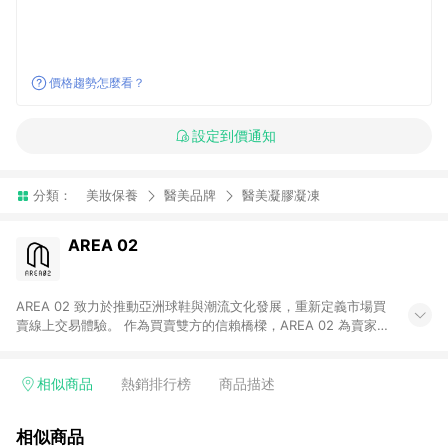
價格趨勢怎麼看？
設定到價通知
分類：
美妝保養
醫美品牌
醫美凝膠凝凍
AREA 02
AREA 02 致力於推動亞洲球鞋與潮流文化發展，重新定義市場買
賣線上交易體驗。 作為買賣雙方的信賴橋樑，AREA 02 為賣家提
供快速簡潔的商品上架流程，同時為買家打造安心無憂的購物環
境。 憑藉對「正品驗證」的堅持，AREA 02 已成為亞洲領先的球
鞋、街頭服飾與收藏品交易平台。 客服專線：+886-2-2706-
相似商品
熱銷排行榜
商品描述
9977 (#19) 客服信箱：cs@area02.com 服務時間：週一至週五
10:00 – 18:00
相似商品