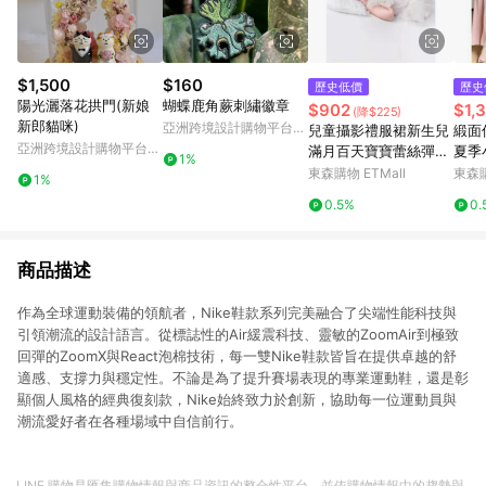
$1,500
$160
歷史低價
歷史
陽光灑落花拱門(新娘
蝴蝶鹿角蕨刺繡徽章
$902
$1,
(降$225)
新郎貓咪)
亞洲跨境設計購物平台
兒童攝影禮服裙新生兒
緞面
Pinkoi
亞洲跨境設計購物平台
滿月百天寶寶蕾絲彈力
夏季
1%
Pinkoi
禮服套裝影樓攝影道具
裙女
東森購物 ETMall
東森購
1%
袍
0.5%
0.
商品描述
作為全球運動裝備的領航者，Nike鞋款系列完美融合了尖端性能科技與
引領潮流的設計語言。從標誌性的Air緩震科技、靈敏的ZoomAir到極致
回彈的ZoomX與React泡棉技術，每一雙Nike鞋款皆旨在提供卓越的舒
適感、支撐力與穩定性。不論是為了提升賽場表現的專業運動鞋，還是彰
顯個人風格的經典復刻款，Nike始終致力於創新，協助每一位運動員與
潮流愛好者在各種場域中自信前行。
LINE 購物是匯集購物情報與商品資訊的整合性平台，並依購物情報中的趨勢與