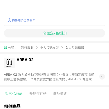
價格趨勢怎麼看？
設定到價通知
分類：
流行服飾
中大尺碼女裝
女大尺碼禮服
AREA 02
AREA 02 致力於推動亞洲球鞋與潮流文化發展，重新定義市場買
賣線上交易體驗。 作為買賣雙方的信賴橋樑，AREA 02 為賣家提
供快速簡潔的商品上架流程，同時為買家打造安心無憂的購物環
境。 憑藉對「正品驗證」的堅持，AREA 02 已成為亞洲領先的球
鞋、街頭服飾與收藏品交易平台。 客服專線：+886-2-2706-
相似商品
熱銷排行榜
商品描述
9977 (#19) 客服信箱：cs@area02.com 服務時間：週一至週五
10:00 – 18:00
相似商品