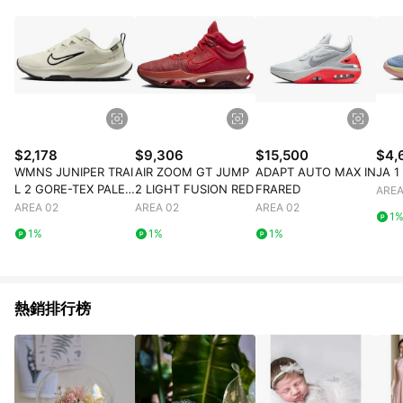
$2,178
$9,306
$15,500
$4,
WMNS JUNIPER TRAI
AIR ZOOM GT JUMP
ADAPT AUTO MAX IN
JA 1
L 2 GORE-TEX PALE I
2 LIGHT FUSION RED
FRARED
AREA
VORY BLACK
AREA 02
AREA 02
AREA 02
1
1%
1%
1%
熱銷排行榜