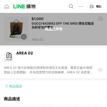
筆記
$1,000
GUCCI 643882 OFF THE GRID 環保尼龍迷
你斜背包相機包
商品已停售
AREA 02
AREA 02
AREA 02 致力於推動亞洲球鞋與潮流文化發展，重新定義市場買
賣線上交易體驗。 作為買賣雙方的信賴橋樑，AREA 02 為賣家提
供快速簡潔的商品上架流程，同時為買家打造安心無憂的購物環
境。 憑藉對「正品驗證」的堅持，AREA 02 已成為亞洲領先的球
鞋、街頭服飾與收藏品交易平台。 客服專線：+886-2-2706-
商品描述
9977 (#19) 客服信箱：cs@area02.com 服務時間：週一至週五
10:00 – 18:00
商品描述