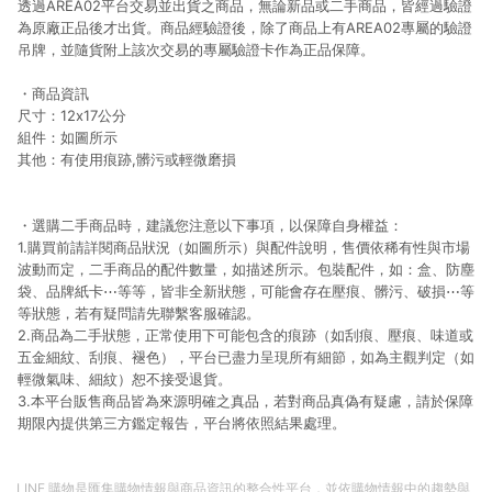
透過AREA02平台交易並出貨之商品，無論新品或二手商品，皆經過驗證
為原廠正品後才出貨。商品經驗證後，除了商品上有AREA02專屬的驗證
吊牌，並隨貨附上該次交易的專屬驗證卡作為正品保障。
・商品資訊
尺寸：12x17公分
組件：如圖所示
其他：有使用痕跡,髒污或輕微磨損
・選購二手商品時，建議您注意以下事項，以保障自身權益：
1.購買前請詳閱商品狀況（如圖所示）與配件說明，售價依稀有性與市場
波動而定，二手商品的配件數量，如描述所示。包裝配件，如：盒、防塵
袋、品牌紙卡⋯等等，皆非全新狀態，可能會存在壓痕、髒污、破損⋯等
等狀態，若有疑問請先聯繫客服確認。
2.商品為二手狀態，正常使用下可能包含的痕跡（如刮痕、壓痕、味道或
五金細紋、刮痕、褪色），平台已盡力呈現所有細節，如為主觀判定（如
輕微氣味、細紋）恕不接受退貨。
3.本平台販售商品皆為來源明確之真品，若對商品真偽有疑慮，請於保障
期限內提供第三方鑑定報告，平台將依照結果處理。
LINE 購物是匯集購物情報與商品資訊的整合性平台，並依購物情報中的趨勢與